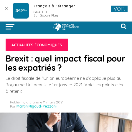
Français à l'étranger
✕
VOIR
GRATUIT
Sur Google Play
ACTUALITÉS ÉCONOMIQUES
Brexit : quel impact fiscal pour
les expatriés ?
Le droit fiscale de l’Union européenne ne s’applique plus au
Royaume-Uni depuis le 1er janvier 2021. Voici les points clés
à retenir.
Publié
il y a 5 ans
le
11 mars 2021
Par
Martin Rigaud-Pezzoni