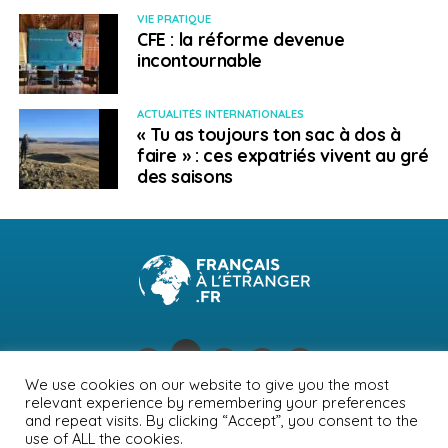
d’organismes sans but lucratif (OSBL). Les dons ne
VIE PRATIQUE
permettent plus une réduction d’impôt sur le revenu ou
CFE : la réforme devenue
incontournable
sur la fortune immobilière si le siège de ces organismes
est situé au Royaume-Uni. En effet, les OSBL doivent
obligatoirement être établis dans l’Union européenne
ACTUALITÉS INTERNATIONALES
« Tu as toujours ton sac à dos à
ou dans un État de l’Espace économique européen.
faire » : ces expatriés vivent au gré
des saisons
SUJETS ASSOCIÉS:
BREXIT
EXPATRIÉ
FEATURED
FISCALITÉ
UNION EUROPÉENNE
A SUIVRE
États-Unis : des aides fiscales liées à la crise
sanitaire
NE RATEZ PAS
“Easy Brexit“ : les experts Team France export
aux côtés des entreprises françaises
We use cookies on our website to give you the most
relevant experience by remembering your preferences
NEWSLETTER
PUBLICITÉ
CONTACTS
MENTIONS LÉGALES
and repeat visits. By clicking “Accept”, you consent to the
Martin Rigaud-Pezzoni
use of ALL the cookies.
POLITIQUE DE CONFIDENTIALITÉ