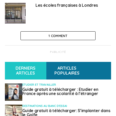
Britanniques seront désormais soumis au taux des
Les écoles françaises à Londres
prélèvements sociaux de 17,2%.
Vente immobilière : une
obligation de désigner
1 COMMENT
un représentant fiscal
PUBLICITÉ
L’autre conséquence importante du Brexit concerne les
résidents français au Royaume-Uni qui vendent un bien
DERNIERS
ARTICLES
immobilier en France. Ils devront désormais désigner un
ARTICLES
POPULAIRES
représentant fiscal en France pour réaliser la
transaction. Ce représentant peut être une société
ETUDIER ET TRAVAILLER
accréditée, une banque ou un établissement de crédit
Guide gratuit à télécharger : Etudier en
France après une scolarité à l’étranger
exerçant en France ou toute autre personne
accréditée par l’administration si son domicile fiscal se
DESTINATIONS AU BANC D'ESSAI
trouve en France.
Guide gratuit à télécharger: S’implanter dans
le Golfe