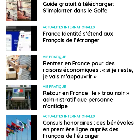
compte-titres de droit français à la fiscalité
Guide gratuit à télécharger:
avantageuse. Pour être éligibles au plan d’épargne en
S’implanter dans le Golfe
actions, les titres doivent notamment être émis par des
sociétés ayant leur siège dans un État membre de
ACTUALITÉS INTERNATIONALES
l’Union européenne ou dans un État qui fait parti de
France Identité s’étend aux
l’Espace économique européen. Ce qui n’est plus le cas
Français de l’étranger
du Royaume-Uni. Toutefois, une période de tolérance
de neuf mois est admise à compter du 1er janvier 2021.
VIE PRATIQUE
Les titres restent éligibles au PEA afin de laisser le
Rentrer en France pour des
temps nécessaire à leur régularisation. Durant ces neuf
raisons économiques : « si je reste,
je vais m’appauvrir »
mois de battement, deux solutions s’offrent aux
détenteurs de PEA : la cession ou le retrait de ces titres
VIE PRATIQUE
du plan.
Retour en France : le « trou noir »
administratif que personne
Plus de réduction
n’anticipe
ACTUALITÉS INTERNATIONALES
d’impôt sur les dons
Consuls honoraires : ces bénévoles
en première ligne auprès des
Français de l’étranger
Enfin, la dernière mesure concerne les dons au profit