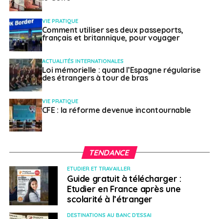
Seules trois conditions peuvent dispenser de désigner
un représentant fiscal accrédité :
VIE PRATIQUE
Comment utiliser ses deux passeports,
français et britannique, pour voyager
– Le prix de vente ne dépasse pas 150 000 euros
– Le bien immobilier bénéficie d’une exonération totale
ACTUALITÉS INTERNATIONALES
Loi mémorielle : quand l’Espagne régularise
d’imposition compte tenu de la durée de détention du
des étrangers à tour de bras
bien
VIE PRATIQUE
– Le bien est exonéré de plus-value au titre de la
CFE : la réforme devenue incontournable
cession de l’ancienne résidence principale
Un délai de neuf mois
TENDANCE
pour le PEA
ETUDIER ET TRAVAILLER
Guide gratuit à télécharger :
Les titres des sociétés dont le siège est au Royaume-
Etudier en France après une
Uni ne peuvent plus être détenus dans un Plan
scolarité à l’étranger
d’épargne en action (PEA). Le PEA est une forme de
DESTINATIONS AU BANC D'ESSAI