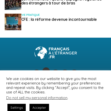
des étrangers à tour de bras
VIE PRATIQUE
CFE : la réforme devenue incontournable
We use cookies on our website to give you the most
relevant experience by remembering your preferences
NEWSLETTER
PUBLICITÉ
CONTACTS
MENTIONS LÉGALES
and repeat visits. By clicking “Accept”, you consent to the
use of ALL the cookies.
POLITIQUE DE CONFIDENTIALITÉ
Do not sell my personal information
.
Settings
Accepter