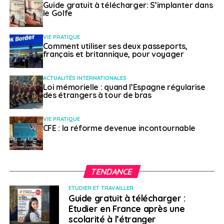
Les derniers conseils aux voyageurs du Quai
Guide gratuit à télécharger: S’implanter dans
le Golfe
d’Orsay
VIE PRATIQUE
Comment utiliser ses deux passeports,
Philippe Duport
français et britannique, pour voyager
ACTUALITÉS INTERNATIONALES
Loi mémorielle : quand l’Espagne régularise
des étrangers à tour de bras
VIE PRATIQUE
CFE : la réforme devenue incontournable
TENDANCE
ETUDIER ET TRAVAILLER
Guide gratuit à télécharger :
Etudier en France après une
scolarité à l’étranger