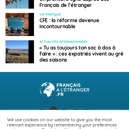
Français de l’étranger
VIE PRATIQUE
CFE : la réforme devenue
incontournable
ACTUALITÉS INTERNATIONALES
« Tu as toujours ton sac à dos à
faire » : ces expatriés vivent au gré
des saisons
We use cookies on our website to give you the most
relevant experience by remembering your preferences
NEWSLETTER
PUBLICITÉ
CONTACTS
MENTIONS LÉGALES