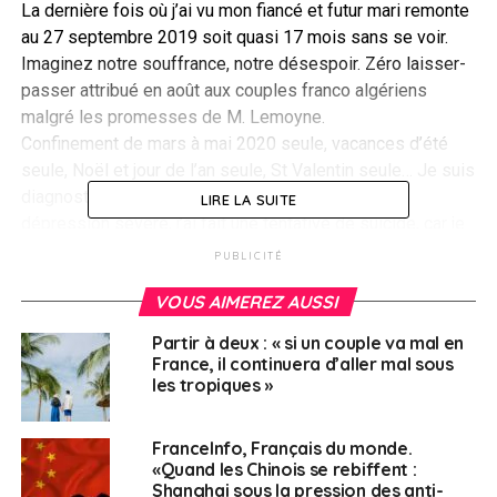
La dernière fois où j’ai vu mon fiancé et futur mari remonte
au 27 septembre 2019 soit quasi 17 mois sans se voir.
Imaginez notre souffrance, notre désespoir. Zéro laisser-
passer attribué en août aux couples franco algériens
malgré les promesses de M. Lemoyne.
Confinement de mars à mai 2020 seule, vacances d’été
seule, Noël et jour de l’an seule, St Valentin seule… Je suis
diagnostiquée par mon médecin traitant pour une
LIRE LA SUITE
dépression sévère, j’ai fait une tentative de suicide, car je
n’ai plus aucun goût, à la fin.
PUBLICITÉ
J’ai donc pris un avocat et suis allée au Tribunal
VOUS AIMEREZ AUSSI
administratif de Nantes afin de faire un référé
suspension contre le ministère de l’Intérieur pour refus
Partir à deux : « si un couple va mal en
de laisser-passer contre mon fiancé sans raison
France, il continuera d’aller mal sous
valable. J’ai eu une réponse négative du Tribunal
les tropiques »
administratif de Nantes concernant mon référé
suspension.
FranceInfo, Français du monde.
«Quand les Chinois se rebiffent :
Je vais donc avec mon avocat faire un référé au Conseil
Shanghai sous la pression des anti-