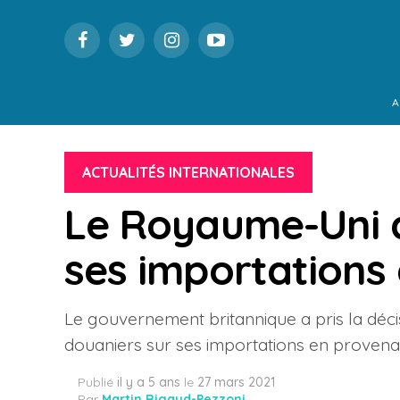
A
ACTUALITÉS INTERNATIONALES
Le Royaume-Uni d
ses importations 
Le gouvernement britannique a pris la déci
douaniers sur ses importations en proven
Publié
il y a 5 ans
le
27 mars 2021
Par
Martin Rigaud-Pezzoni