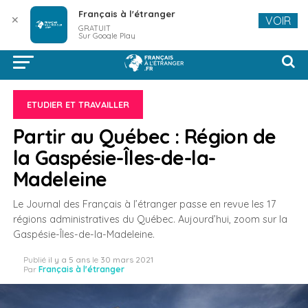
Français à l'étranger
✕
VOIR
GRATUIT
Sur Google Play
ETUDIER ET TRAVAILLER
Partir au Québec : Région de
la Gaspésie-Îles-de-la-
Madeleine
Le Journal des Français à l’étranger passe en revue les 17
régions administratives du Québec. Aujourd’hui, zoom sur la
Gaspésie-Îles-de-la-Madeleine.
Publié
il y a 5 ans
le
30 mars 2021
Par
Français à l'étranger