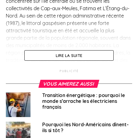
concentrée sur l’île centrale où se trouvent les
collectivités de Cap-aux-Meules, Fatima et L’Étang-du-
Nord. Au sein de cette région administrative récente
(1987), le littoral gaspésien présente une forte
attractivité touristique en été et accueille la plus
grande partie de la population régionale, souvent dans
des municipalités de moins de 2.000 habitants. La
région possède un autre atout, et non des moindres, la
LIRE LA SUITE
tradition d’accueil chaleureuse des Gaspésiens et des
îliens, au sourire facile et aux bras grands ouverts. La
PUBLICITÉ
ville de Gaspé, la plus importante de la région, et la
municipalité des Îles de-la-Madeleine représentent
VOUS AIMEREZ AUSSI
ensemble près de 30% de la population régionale. Au
Transition énergétique : pourquoi le
plan administratif, la région de la Gaspésie–Îles-de-la-
monde s’arrache les électriciens
Madeleine est organisée en six municipalités régionales
français
de comté (MRC) et territoires équivalents (TE).
Pourquoi les Nord-Américains dînent-
> Repères
ils si tôt ?