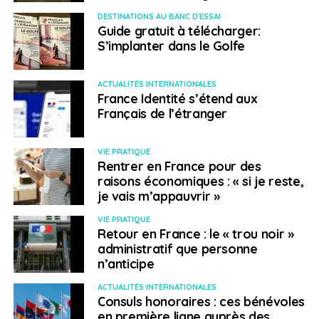
Le troisième créneau d’excellence repose sur l’
éolien.
DESTINATIONS AU BANC D'ESSAI
Guide gratuit à télécharger:
Depuis le début des années 2000, le gouvernement
S’implanter dans le Golfe
québécois a misé sur la péninsule gaspésienne comme
fer de lance de l’énergie éolienne dans la province. Plus
de mille emplois sont actuellement en lien avec ce
ACTUALITÉS INTERNATIONALES
France Identité s’étend aux
secteur, particulièrement dans les domaines de la
Français de l’étranger
fabrication d’éoliennes, de ses différents composants,
de l’installation et de la maintenance des parcs, et bien
sûr de la production d’énergie.
VIE PRATIQUE
Rentrer en France pour des
raisons économiques : « si je reste,
> Pour en savoir plus
je vais m’appauvrir »
Les créneaux d’excellence en Gaspésie-Îles-
VIE PRATIQUE
Retour en France : le « trou noir »
de-la-Madeleine
administratif que personne
Le marché de l’emploi
n’anticipe
ACTUALITÉS INTERNATIONALES
Consuls honoraires : ces bénévoles
Comme ailleurs au Québec, la démographie régionale
en première ligne auprès des