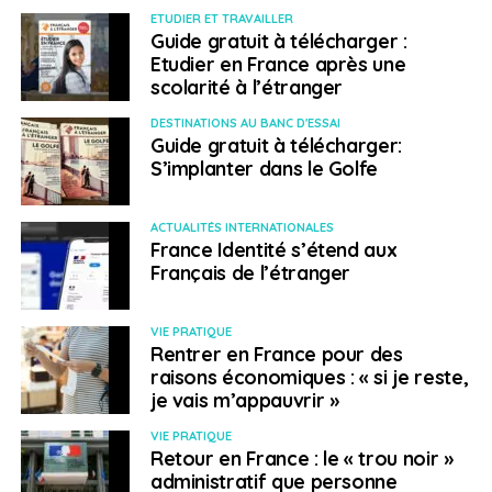
ETUDIER ET TRAVAILLER
alléger leurs mesures
Guide gratuit à télécharger :
Etudier en France après une
sanitaires
scolarité à l’étranger
DESTINATIONS AU BANC D'ESSAI
Pays modèle en Europe,
l’Islande
a ouvert le 18 mars
Guide gratuit à télécharger:
ses frontières aux touristes qui sont vaccinés ou guéris
S’implanter dans le Golfe
du Covid. Mais ce n’est qu’à partir du 1er mai que les
voyageurs en provenance de l’Union européenne
ACTUALITÉS INTERNATIONALES
seront exemptés de toutes restrictions frontalières.
France Identité s’étend aux
Pour ces touristes, il n’y aura plus de quarantaine ou de
Français de l’étranger
test PCR à fournir, mais un certificat de vaccination. Ce
dernier devra être en islandais, anglais, danois,
VIE PRATIQUE
norvégien ou suédois.
Rentrer en France pour des
raisons économiques : « si je reste,
Alors que la situation épidémiologique est loin d’être au
je vais m’appauvrir »
beau fixe, la
Grèce
a fixé la date du 14 mai pour le
VIE PRATIQUE
retour des touristes étrangers sur son territoire. Le
Retour en France : le « trou noir »
gouvernement grec avait déjà levé fin mars l’obligation
administratif que personne