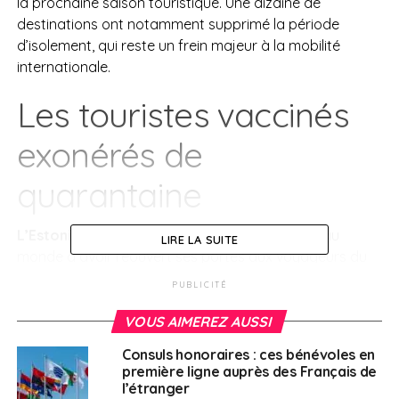
la prochaine saison touristique. Une dizaine de
destinations ont notamment supprimé la période
d’isolement, qui reste un frein majeur à la mobilité
internationale.
Les touristes vaccinés
exonérés de
quarantaine
L’Estonie
est l’une des premières destinations au
LIRE LA SUITE
monde à avoir réouvert ses portes aux voyageurs du
monde entier. Ces derniers ne seront soumis à aucune
PUBLICITÉ
quarantaine s’ils sont vaccinés contre le Covid-19. Les
autorités estoniennes ont précisé que le certificat de
VOUS AIMEREZ AUSSI
vaccination doit obligatoirement être traduit dans la
Consuls honoraires : ces bénévoles en
langue locale, en russe ou bien en anglais.
première ligne auprès des Français de
l’étranger