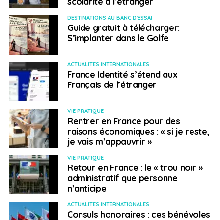
scolarité à l’étranger
DESTINATIONS AU BANC D'ESSAI
Une autre possibilité pour s’installer en Nouvelle-
Guide gratuit à télécharger:
Zélande en tant que retraité est celle du « Parent
S’implanter dans le Golfe
retirement resident visa ». Vous pouvez bénéficier de
cette voie d’entrée lorsque vous êtes parent d’une
ACTUALITÉS INTERNATIONALES
personne possédant la nationalité néo-zélandaise ou
France Identité s’étend aux
titulaire d’un permis de résidence. Dans ce cas, vous
Français de l’étranger
vous engagez à investir 1 million de dollars néo-
zélandais dans les quatre années suivant votre
VIE PRATIQUE
installation. Vous devez également posséder au moins
Rentrer en France pour des
500 000 dollars néo-zélandais et disposer d’un revenu
raisons économiques : « si je reste,
annuel de 60 000 dollars néo-zélandais au minimum.
je vais m’appauvrir »
VIE PRATIQUE
SUJETS ASSOCIÉS:
NOUVELLE-ZÉLANDE
RETRAITE
Retour en France : le « trou noir »
administratif que personne
A SUIVRE
n’anticipe
Ma retraite aux Pays-Bas
ACTUALITÉS INTERNATIONALES
NE RATEZ PAS
Consuls honoraires : ces bénévoles
Après le Brexit, l’Irlande sera-t-elle un nouvel El