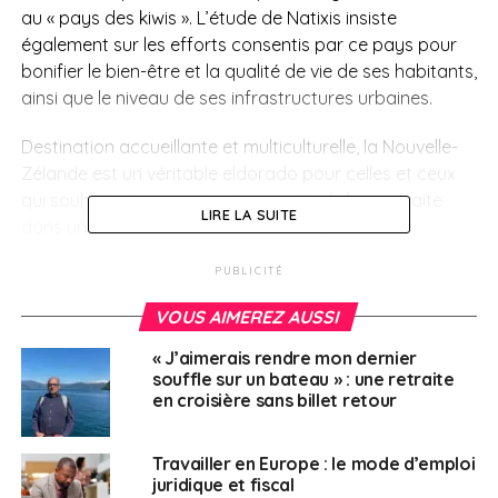
au « pays des kiwis ». L’étude de Natixis insiste
également sur les efforts consentis par ce pays pour
bonifier le bien-être et la qualité de vie de ses habitants,
ainsi que le niveau de ses infrastructures urbaines.
Destination accueillante et multiculturelle, la Nouvelle-
Zélande est un véritable eldorado pour celles et ceux
qui souhaitent passer tout ou partie de leur retraite
LIRE LA SUITE
dans un environnement sécurisant, apaisant et
singulier.
PUBLICITÉ
Un autre élément mis en exergue par cette étude à
VOUS AIMEREZ AUSSI
propos de la Nouvelle-Zélande concerne la qualité de
son service de protection sociale. Celui-ci occupe la
« J’aimerais rendre mon dernier
souffle sur un bateau » : une retraite
neuvième place de ce classement en termes
en croisière sans billet retour
d’assurance des frais de santé ; un critère de choix
déterminant pour les retraités. En plus d’être un des
systèmes de santé les plus performants du monde, il
Travailler en Europe : le mode d’emploi
juridique et fiscal
est fort peu onéreux, une grande partie des hôpitaux