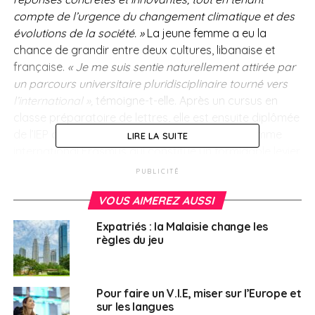
compte de l’urgence du changement climatique et des
évolutions de la société. »
La jeune femme a eu la
chance de grandir entre deux cultures, libanaise et
française.
« Je me suis sentie naturellement attirée par
un parcours universitaire pluridisciplinaire tourné vers
l’international »,
témoigne-t-elle. Après un cursus en
classe préparatoire de lettres, elle est ensuite diplômée
de l’IEP de Strasbourg puis bénéficie du programme
LIRE LA SUITE
international Erasmus qui constitue un formidable levier
d’intégration européen. Après un stage à l’étranger, la
PUBLICITÉ
jeune femme rejoint Air Liquide en 2014 grâce au
VOUS AIMEREZ AUSSI
programme V.I.E à Cracovie, en Pologne.
Expatriés : la Malaisie change les
Changement d’horizon
règles du jeu
Sarah Fakih-Boisnault débute son contrat en assurant
la gestion d’un projet digital avant d’être recrutée en
Pour faire un V.I.E, miser sur l’Europe et
CDI à l’issue de son V.I.E en 2016.
« Ces deux ans ont été
sur les langues