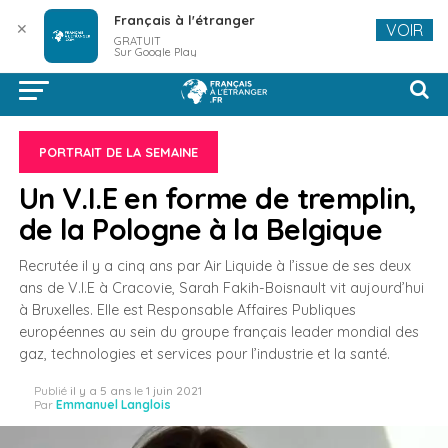
Français à l'étranger
✕
VOIR
GRATUIT
Sur Google Play
PORTRAIT DE LA SEMAINE
Un V.I.E en forme de tremplin,
de la Pologne à la Belgique
Recrutée il y a cinq ans par Air Liquide à l’issue de ses deux
ans de V.I.E à Cracovie, Sarah Fakih-Boisnault vit aujourd’hui
à Bruxelles. Elle est Responsable Affaires Publiques
européennes au sein du groupe français leader mondial des
gaz, technologies et services pour l’industrie et la santé.
Publié
il y a 5 ans
le
1 juin 2021
Par
Emmanuel Langlois