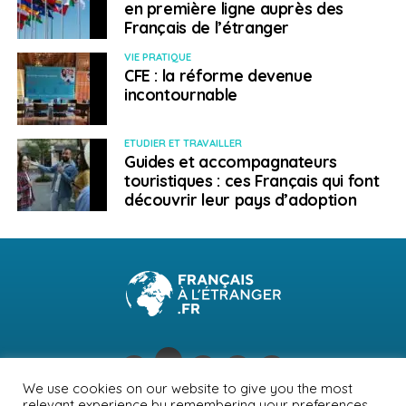
en première ligne auprès des
Français de l’étranger
SUJETS ASSOCIÉS:
BUSINESS FRANCE
FEATURED
PLAN DE RELANCE
VIE
VIE PRATIQUE
CFE : la réforme devenue
A SUIVRE
incontournable
FranceInfo, Français du Monde. “L’Espagne
rouvre ses portes aux touristes français“
ETUDIER ET TRAVAILLER
NE RATEZ PAS
Guides et accompagnateurs
Mentorat et V.I.E : une ouverture vers plus
touristiques : ces Français qui font
d’égalité des chances
découvrir leur pays d’adoption
Emmanuel Langlois
We use cookies on our website to give you the most
relevant experience by remembering your preferences