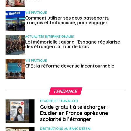
villes figurent dans le top 10 des villes les plus chères :
5e au classement mondial, Zurich reste la ville
VIE PRATIQUE
Comment utiliser ses deux passeports,
européenne la plus chère, suivie de Genève (8e) qui
français et britannique, pour voyager
gagne une place par rapport à 2020, et de Berne (10e).
En France, Paris gagne 17 places et passe de la 50e à
ACTUALITÉS INTERNATIONALES
la 33e position dans le palmarès.
Loi mémorielle : quand l’Espagne régularise
des étrangers à tour de bras
Aller plus loin
VIE PRATIQUE
CFE : la réforme devenue incontournable
Le
classement Mercer
sur le coût de la vie et du
logement 2021
TENDANCE
SUJETS ASSOCIÉS:
COÛT DE LA VIE
EXPATRIÉS
FEATURED
LOGEMENT
MERCER
ETUDIER ET TRAVAILLER
Guide gratuit à télécharger :
A SUIVRE
Etudier en France après une
CCI FRANCE UAE : Union de la FBC et de la FBG
scolarité à l’étranger
NE RATEZ PAS
Evasion fiscale : un pas de plus vers la
DESTINATIONS AU BANC D'ESSAI