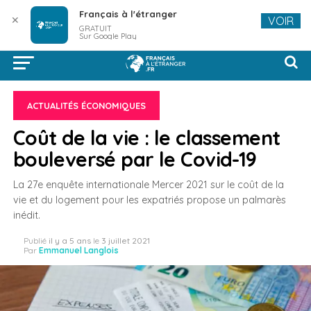
Français à l'étranger
✕
VOIR
GRATUIT
Sur Google Play
ACTUALITÉS ÉCONOMIQUES
Coût de la vie : le classement
bouleversé par le Covid-19
La 27e enquête internationale Mercer 2021 sur le coût de la
vie et du logement pour les expatriés propose un palmarès
inédit.
Publié
il y a 5 ans
le
3 juillet 2021
Par
Emmanuel Langlois