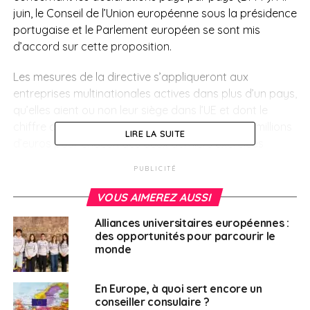
juin, le Conseil de l’Union européenne sous la présidence
portugaise et le Parlement européen se sont mis
d’accord sur cette proposition.
Les mesures de la directive s’appliqueront aux
entreprises multinationales actives dans plus d’un pays,
qu’elles aient ou non leur siège dans l’UE et dont le
chiffre d’affaires total consolidé dépassait 750 millions
LIRE LA SUITE
d’euros pour chacun des deux derniers exercices
financiers consécutifs.
PUBLICITÉ
Contenu de la directive
VOUS AIMEREZ AUSSI
Alliances universitaires européennes :
La directive
prévoit que les multinationales devront
des opportunités pour parcourir le
divulguer et rendre accessible plusieurs informations
monde
telles que la nature des activités de l’entreprise, le
nombre d’employés à plein temps, le montant des
En Europe, à quoi sert encore un
bénéfices ou des pertes avant impôt sur le revenu, le
conseiller consulaire ?