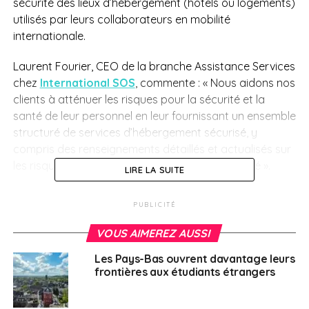
sécurité des lieux d’hébergement
(hôtels ou logements)
utilisés par leurs collaborateurs en mobilité
internationale.
Laurent Fourier, CEO de la branche Assistance Services
chez
International SOS
, commente : « Nous aidons nos
clients à atténuer les risques pour la sécurité et la
santé de leur personnel en leur fournissant un ensemble
structuré de services d’hébergement sécurisé, y
compris des renseignements détaillés et actualisés sur
les risques potentiels pour la sécurité ou la santé ».
LIRE LA SUITE
Principaux services
PUBLICITÉ
dédiés à la
sécurité
des
VOUS AIMEREZ AUSSI
hébergements
Les Pays-Bas ouvrent davantage leurs
frontières aux étudiants étrangers
d’International SOS :