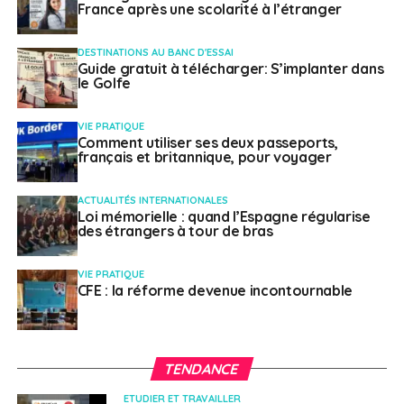
France après une scolarité à l’étranger
Accès 24/7 aux experts d’International SOS pour
des conseils en sécurité des hébergements à
destination des managers et des voyageurs.
DESTINATIONS AU BANC D'ESSAI
Guide gratuit à télécharger: S’implanter dans
le Golfe
Aide à la gestion des déplacements vers et
depuis son hébergement, surveillance et analyse
pro-active des lieux à haut risque.
VIE PRATIQUE
Comment utiliser ses deux passeports,
français et britannique, pour voyager
Audits et revue des hébergements sur
mesure
ACTUALITÉS INTERNATIONALES
Loi mémorielle : quand l’Espagne régularise
des étrangers à tour de bras
Analyse approfondie et examen des risques sur
la zone d’un hôtel spécifique.
VIE PRATIQUE
Recommandations d’hébergement en fonction
CFE : la réforme devenue incontournable
du profil des collaborateurs.
Évaluation des risques et des menaces, mise en
place de mesures et procédures de sécurité &
TENDANCE
études de proximité et des environs.
ETUDIER ET TRAVAILLER