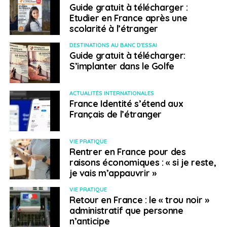
Guide gratuit à télécharger :
SUJETS ASSOCIÉS:
FEATURED
HOTEL
INTERNATIONAL SOS
Etudier en France après une
LOGEMENT
SÉCURITÉ
scolarité à l’étranger
A SUIVRE
DESTINATIONS AU BANC D'ESSAI
Les derniers conseils aux voyageurs du Quai
Guide gratuit à télécharger:
d’Orsay
S’implanter dans le Golfe
NE RATEZ PAS
La Commission européenne souhaite créer un
ACTUALITÉS INTERNATIONALES
diplôme reconnu dans toute l’Union européenne
France Identité s’étend aux
Français de l’étranger
Weena Truscelli
VIE PRATIQUE
Rentrer en France pour des
raisons économiques : « si je reste,
je vais m’appauvrir »
VIE PRATIQUE
Retour en France : le « trou noir »
administratif que personne
n’anticipe