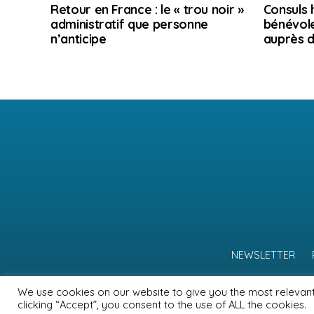
Retour en France : le « trou noir »
Consuls 
administratif que personne
bénévole
n’anticipe
auprès d
NEWSLETTER
We use cookies on our website to give you the most relevan
clicking “Accept”, you consent to the use of ALL the cookies.