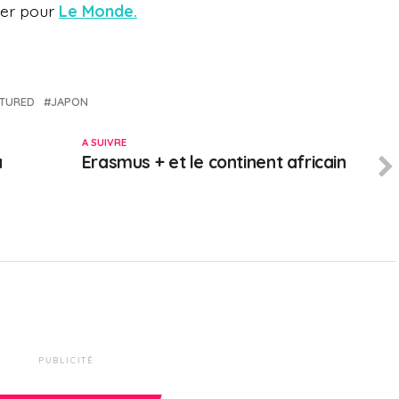
smer pour
Le Monde.
ATURED
JAPON
A SUIVRE
a
Erasmus + et le continent africain
PUBLICITÉ