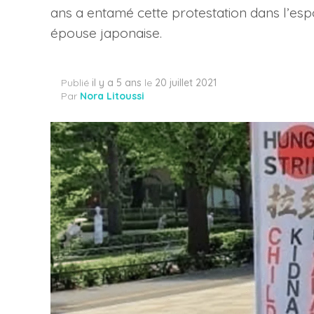
ans a entamé cette protestation dans l’espo
épouse japonaise.
Publié
il y a 5 ans
le
20 juillet 2021
Par
Nora Litoussi