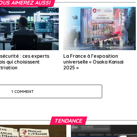
OUS AIMEREZ AUSSI
sécurité : ces experts
La France à l’exposition
is qui choisissent
universelle « Osaka Kansai
triation
2025 »
1 COMMENT
TENDANCE