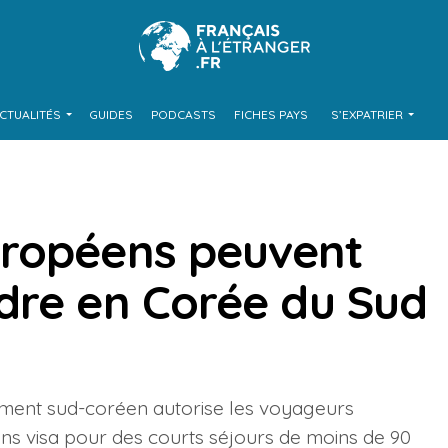
CTUALITÉS
GUIDES
PODCASTS
FICHES PAYS
S’EXPATRIER
uropéens peuvent
dre en Corée du Sud
ement sud-coréen autorise les voyageurs
s visa pour des courts séjours de moins de 90