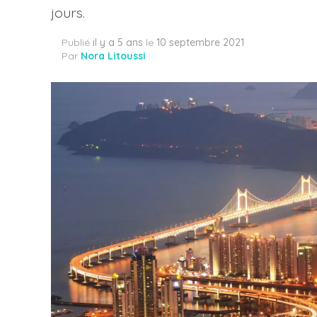
jours.
Publié
il y a 5 ans
le
10 septembre 2021
Par
Nora Litoussi