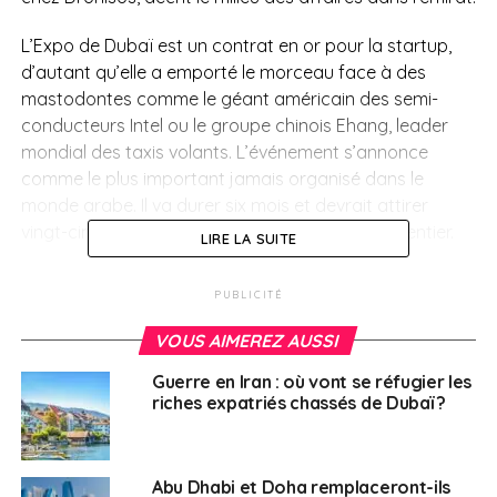
L’Expo de Dubaï est un contrat en or pour la startup,
d’autant qu’elle a emporté le morceau face à des
mastodontes comme le géant américain des semi-
conducteurs Intel ou le groupe chinois Ehang, leader
mondial des taxis volants. L’événement s’annonce
comme le plus important jamais organisé dans le
monde arabe. Il va durer six mois et devrait attirer
vingt-cinq millions de visiteurs venus du monde entier.
LIRE LA SUITE
« On a décroché cet appel d’offres à la loyale,
PUBLICITÉ
témoigne Rohit Sinnas. Les autorités de Dubaï font tout
pour lutter contre la corruption et dénoncer la personne
VOUS AIMEREZ AUSSI
qui essaierait de vous soudoyer. »
Leader européen des
Guerre en Iran : où vont se réfugier les
shows de drones, la société bordelaise possède des
riches expatriés chassés de Dubaï ?
bureaux à l’étranger où elle réalise 80 % de son activité.
Elle est présente à Orlando aux États-Unis ou encore à
Bangalore en Inde.
Abu Dhabi et Doha remplaceront-ils