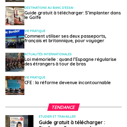
DESTINATIONS AU BANC D'ESSAI
SUJETS ASSOCIÉS:
DRONISOS
DUBAÏ
FEATURED
Guide gratuit à télécharger: S’implanter dans
le Golfe
A SUIVRE
FranceInfo, Français du monde : “Dubaï centre du
VIE PRATIQUE
monde“
Comment utiliser ses deux passeports,
français et britannique, pour voyager
NE RATEZ PAS
FranceInfo, Français du monde. Allemagne : “qui
va succéder à Angela Merkel ?“
ACTUALITÉS INTERNATIONALES
Loi mémorielle : quand l’Espagne régularise
des étrangers à tour de bras
Français à l'étranger
VIE PRATIQUE
CFE : la réforme devenue incontournable
TENDANCE
ETUDIER ET TRAVAILLER
Guide gratuit à télécharger :