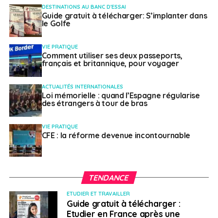
FranceInfo, Français du monde : “Royaume-Uni :
DESTINATIONS AU BANC D'ESSAI
Guide gratuit à télécharger: S’implanter dans
plus de 10 000 visas de travail supplémentaires“
le Golfe
NE RATEZ PAS
La startup qui décroche les étoiles à Dubaï
VIE PRATIQUE
Comment utiliser ses deux passeports,
français et britannique, pour voyager
Emmanuel Langlois
ACTUALITÉS INTERNATIONALES
Loi mémorielle : quand l’Espagne régularise
des étrangers à tour de bras
VIE PRATIQUE
CFE : la réforme devenue incontournable
TENDANCE
ETUDIER ET TRAVAILLER
Guide gratuit à télécharger :
Etudier en France après une