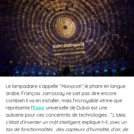
Le lampadaire s’appelle “
Manarati”
, le phare en langue
arabe. François Jarrossay ne sait pas dire encore
combien il va en installer, mais l’incroyable vitrine que
représente l’
Expo
universelle de Dubaï est une
aubaine pour ces concentrés de technologies : “
L’idée,
c’était d’inventer un mât intelligent,
explique-t-il,
avec un
tas de fonctionnalités : des capteurs d’humidité, d’air, de