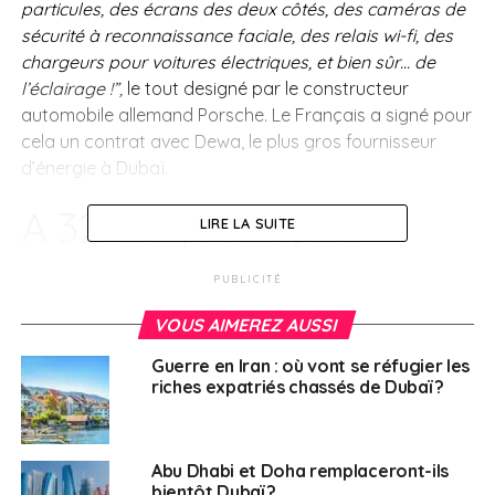
particules, des écrans des deux côtés, des caméras de
sécurité à reconnaissance faciale, des relais wi-fi, des
chargeurs pour voitures électriques, et bien sûr… de
l’éclairage !”,
le tout designé par le constructeur
automobile allemand Porsche. Le Français a signé pour
cela un contrat avec Dewa, le plus gros fournisseur
d’énergie à Dubaï.
A 32 ans, François
LIRE LA SUITE
Jarrossay n’en est pas
PUBLICITÉ
à son premier coup
VOUS AIMEREZ AUSSI
Guerre en Iran : où vont se réfugier les
C’est aussi sa société qui a décroché le marché de
riches expatriés chassés de Dubaï ?
l’éclairage du Louvre Abou Dhabi, le musée dessiné par
Jean Nouvel et ouvert en 2017.
« Tout a été fait sur-
mesure,
se souvient-il.
L’architecte ne voulait voir aucun
Abu Dhabi et Doha remplaceront-ils
éclairage au plafond, tous indirects, et un puits de
bientôt Dubaï ?