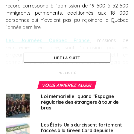
record correspond à l’admission de 49 500 à 52 500
immigrants permanents, additionnés aux 18 000
personnes qui n’avaient pas pu rejoindre le Québec
l’année dernière.
Les Journées Québec France
, missions de
recrutement en ligne, sont l’occasion pour les
dirigeants québecois d’atteindre leur objectif en
LIRE LA SUITE
permettant à de nombreux travailleurs étrangers de
rejoindre la province.
PUBLICITÉ
VOUS AIMEREZ AUSSI
SUJETS ASSOCIÉS:
FEATURED
IMMIGRATION
QUÉBEC
Loi mémorielle : quand l’Espagne
A SUIVRE
Covid-19 : les étrangers persona non grata en
régularise des étrangers à tour de
bras
Chine
NE RATEZ PAS
Les derniers conseils aux voyageurs du Quai
Les États-Unis durcissent fortement
d’Orsay
l’accès à la Green Card depuis le