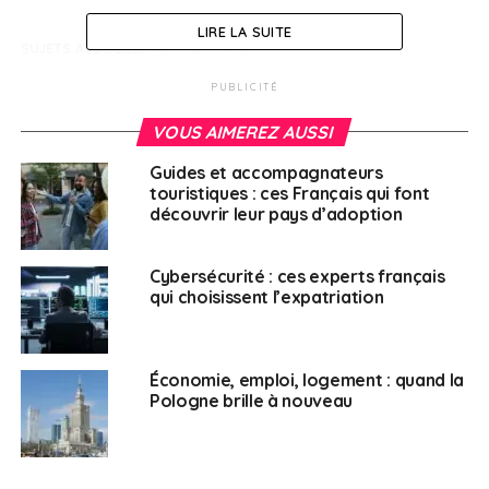
LIRE LA SUITE
SUJETS ASSOCIÉS:
EMPLOI
FEATURED
JOURNÉE QUÉBEC FRANCE
PUBLICITÉ
A SUIVRE
Le Salon Européen de l’éducation 2021
VOUS AIMEREZ AUSSI
NE RATEZ PAS
Guides et accompagnateurs
Webinaire CCI : French Higher Education Day
touristiques : ces Français qui font
découvrir leur pays d’adoption
Français à l'étranger
Cybersécurité : ces experts français
qui choisissent l’expatriation
Économie, emploi, logement : quand la
Pologne brille à nouveau