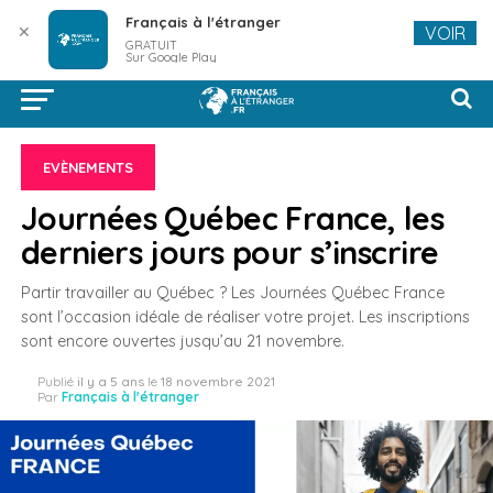
Français à l'étranger
✕
VOIR
GRATUIT
Sur Google Play
EVÈNEMENTS
Journées Québec France, les
derniers jours pour s’inscrire
Partir travailler au Québec ? Les Journées Québec France
sont l’occasion idéale de réaliser votre projet. Les inscriptions
sont encore ouvertes jusqu’au 21 novembre.
Publié
il y a 5 ans
le
18 novembre 2021
Par
Français à l'étranger