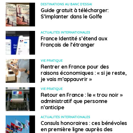
vous inscrivant auprès de l’organisme de sécurité
DESTINATIONS AU BANC D'ESSAI
Guide gratuit à télécharger:
sociale de votre lieu de résidence. Par ailleurs, n’oubliez
S’implanter dans le Golfe
pas de demander votre Carte européenne d’assurance
maladie
https://www.service-
public.fr/particuliers/vosdroits/F213
qui atteste de
ACTUALITÉS INTERNATIONALES
France Identité s’étend aux
vos droits dans tous les pays de l’Union européenne.
Français de l’étranger
Sans elle, il faut régler la totalité des frais pour les soins
reçus, conserver toutes les factures et justificatifs puis
VIE PRATIQUE
les présenter à l’organisme d’assurance maladie avec
Rentrer en France pour des
le formulaire
cerfa n°12267*03
« soins reçus à
raisons économiques : « si je reste,
l’étranger » afin de percevoir le remboursement des
je vais m’appauvrir »
soins.
VIE PRATIQUE
Retour en France : le « trou noir »
> Infos pratiques :
administratif que personne
n’anticipe
régime de sécurité sociale néerlandais :
ACTUALITÉS INTERNATIONALES
https://www.cleiss.fr/docs/regimes/regime_paysb
Consuls honoraires : ces bénévoles
en première ligne auprès des
Formulaire S1 :