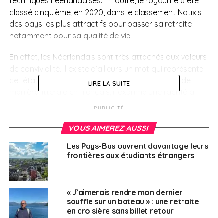
techniques néerlandaises. En outre, le royaume a été
classé cinquième, en 2020, dans le classement Natixis
des pays les plus attractifs pour passer sa retraite
notamment pour sa qualité de vie.
En effet, les Néerlandais sont très attachés aux valeurs
de convivialité. Il existe d’ailleurs un mot qui représente
cet état d’esprit : le « Gezelligheid ». Intraduisible de
LIRE LA SUITE
manière littérale en français, il exprime une facilité à
partager de bons moments simples avec des amis, sa
PUBLICITÉ
famille, etc. C’est un pays connu pour sa
multiculturalité, avec notamment plus de 22 000
VOUS AIMEREZ AUSSI
Français.
Les Pays-Bas ouvrent davantage leurs
frontières aux étudiants étrangers
Enfin, le système de transport aux Pays-Bas est très
performant, notamment le réseau ferroviaire pour les
longs trajets. Pour les trajets quotidiens, les Pays-Bas
« J’aimerais rendre mon dernier
ne jouissent pas de leur réputation de « pays du vélo »
souffle sur un bateau » : une retraite
pour rien. En effet, il existe plus de bicyclettes que
en croisière sans billet retour