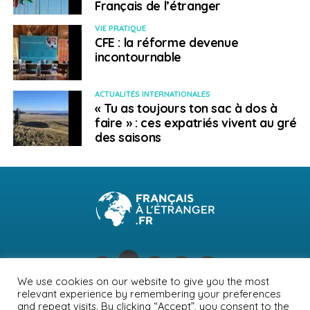
Français de l’étranger
https://www.cleiss.fr/reglements/s1.html
VIE PRATIQUE
CFE : la réforme devenue
incontournable
ACTUALITÉS INTERNATIONALES
SUJETS ASSOCIÉS:
FEATURED
PAYS-BAS
RETRAITE
« Tu as toujours ton sac à dos à
faire » : ces expatriés vivent au gré
A SUIVRE
des saisons
Ma retraite en Europe : la Pologne
NE RATEZ PAS
Ma retraite en Europe : Monaco
Français à l'étranger
We use cookies on our website to give you the most
relevant experience by remembering your preferences
NEWSLETTER
PUBLICITÉ
CONTACTS
MENTIONS LÉGALES
and repeat visits. By clicking “Accept”, you consent to the