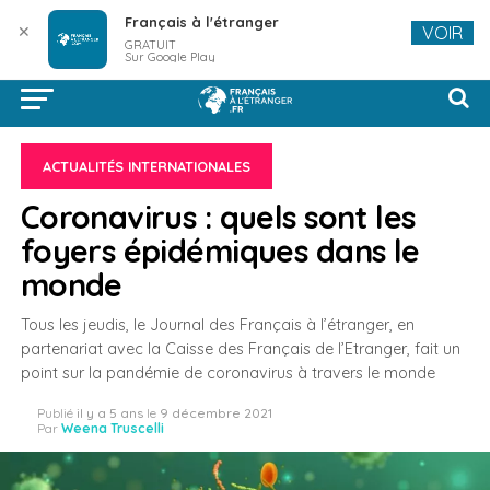
Français à l'étranger
✕
VOIR
GRATUIT
Sur Google Play
ACTUALITÉS INTERNATIONALES
Coronavirus : quels sont les
foyers épidémiques dans le
monde
Tous les jeudis, le Journal des Français à l’étranger, en
partenariat avec la Caisse des Français de l’Etranger, fait un
point sur la pandémie de coronavirus à travers le monde
Publié
il y a 5 ans
le
9 décembre 2021
Par
Weena Truscelli