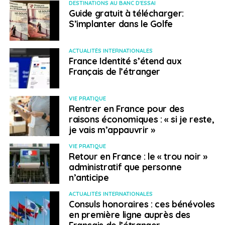
simplement justifier d’un schéma vaccinal complet de
DESTINATIONS AU BANC D'ESSAI
Guide gratuit à télécharger:
plus de 14 jours, et fournir un test PCR négatif (un test
S’implanter dans le Golfe
doit être également fourni pour le retour en France). Un
motif impérieux reste obligatoire pour les personnes
non vaccinées.
ACTUALITÉS INTERNATIONALES
France Identité s’étend aux
Français de l’étranger
L’
Ouganda,
où la situation sanitaire était plutôt stable
,
a annoncé le 7 décembre, avoir détecté des
contaminations au variant Omicron chez une dizaine
VIE PRATIQUE
Rentrer en France pour des
de voyageurs arrivant de cinq pays différents (2% des
raisons économiques : « si je reste,
Ougandais sont entièrement immunisés). La
je vais m’appauvrir »
République démocratique du Congo
(RDC) dont le
gouvernement traverse des moments troubles
VIE PRATIQUE
Retour en France : le « trou noir »
(accusation de corruption au sommet de l’état, etc.)
administratif que personne
paraît avoir d’autres priorités que la vaccination anti-
n’anticipe
Covid, qui demeure très peu prisée. Pourtant, l’épidémie
semble reprendre un peu d’ampleur dans le pays et,
ACTUALITÉS INTERNATIONALES
Consuls honoraires : ces bénévoles
face à la menace du variant Omicron, des patrouilles
en première ligne auprès des
mixtes police-armée font, depuis le 5 décembre,
Français de l’étranger