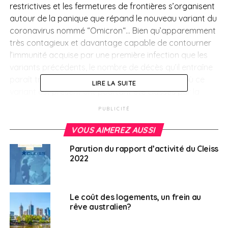
restrictives et les fermetures de frontières s’organisent
autour de la panique que répand le nouveau variant du
coronavirus nommé “Omicron“… Bien qu’apparemment
très contagieux et
davantage capable de contourner
l’immunité acquise par une première infection que les
variants précédents,
le nombre de décès qu’il entraîne
paraît très limité.
Neuf pays d’Afrique australe où ce
LIRE LA SUITE
variant est présent ont pourtant été classés par la
France parmi
la nouvelle catégorie “rouge
PUBLICITÉ
écarlate »
*
: l’Afrique du Sud, le Botswana, l’Eswatini, le
Lesotho, le Malawi, le Mozambique, la Namibie, la
VOUS AIMEREZ AUSSI
Zambie et le Zimbabwe (l’île Maurice qui faisait partie
Parution du rapport d’activité du Cleiss
de cette liste vient de repasser en “rouge“).
(
*
Pays «
2022
rouge écarlate »
: circulation particulièrement active du virus
et/ou découverte d’un variant susceptible de présenter un
risque de transmissibilité accrue ou d’échappement immunitaire.)
Le coût des logements, un frein au
rêve australien?
En
Afrique du Sud
, où Omicron est présent, la courbe
des contaminations au Covid-19 repart en flèche (mais