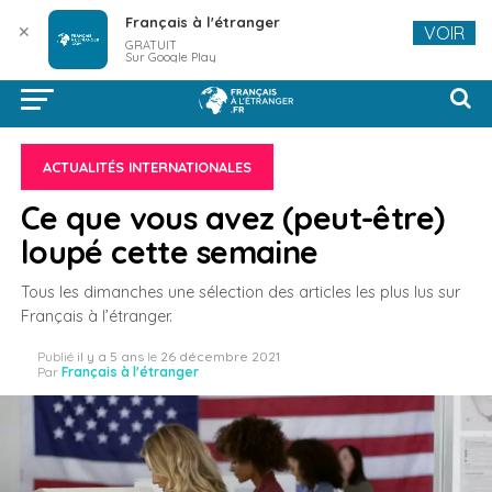
Français à l'étranger
✕
VOIR
GRATUIT
Sur Google Play
ACTUALITÉS INTERNATIONALES
Ce que vous avez (peut-être)
loupé cette semaine
Tous les dimanches une sélection des articles les plus lus sur
Français à l’étranger.
Publié
il y a 5 ans
le
26 décembre 2021
Par
Français à l'étranger