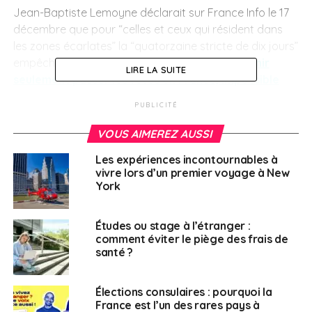
Jean-Baptiste Lemoyne déclarait sur France Info le 17
décembre que pour “celles et ceux qui résident dans
les zones écarlates” la “quatorzaine stricte de dix jours”
empêche de “revenir juste pour les fêtes”.
Revenir
LIRE LA SUITE
seulement passer les fêtes en France, impossible
pour les Français en zone écarlate
PUBLICITÉ
VOUS AIMEREZ AUSSI
SUJETS ASSOCIÉS:
AFE
CFE
FEATURED
NEW YORK
TEST COVID
VOTE
Les expériences incontournables à
A SUIVRE
vivre lors d’un premier voyage à New
« Le Covid-19 a caché les effets du Brexit »
York
NE RATEZ PAS
Vivre ailleurs, sur RFI : “Édition 2021 de la réunion
Études ou stage à l’étranger :
annuelle des Conseillers de coopération et
comment éviter le piège des frais de
d’action culturelle“
santé ?
Élections consulaires : pourquoi la
Français à l'étranger
France est l’un des rares pays à