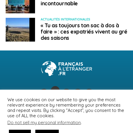
incontournable
ACTUALITÉS INTERNATIONALES
« Tu as toujours ton sac à dos à
faire » : ces expatriés vivent au gré
des saisons
We use cookies on our website to give you the most
relevant experience by remembering your preferences
NEWSLETTER
PUBLICITÉ
CONTACTS
MENTIONS LÉGALES
and repeat visits. By clicking “Accept”, you consent to the
use of ALL the cookies.
POLITIQUE DE CONFIDENTIALITÉ
Do not sell my personal information
.