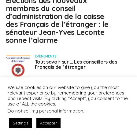
Élections des nouveaux
membres du conseil
d’administration de la caisse
des Français de l’étranger : le
sénateur Jean-Yves Leconte
sonne l’alarme
EVÈNEMENTS
Tout savoir sur … Les conseillers des
Français de l’étranger
PORTRAIT DE LA SEMAINE
We use cookies on our website to give you the most
FranceInfo, Français du monde. Irlande :
relevant experience by remembering your preferences
Covid-19 ou pas, ils s’engagent !
and repeat visits. By clicking “Accept”, you consent to the
use of ALL the cookies.
Do not sell my personal information
.
PORTRAIT DE LA SEMAINE
FranceInfo, Français du monde : la
Settings
Accepter
nouvelle mobilité internationale