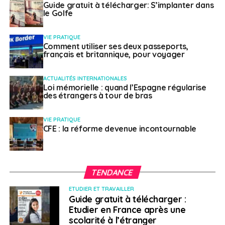
2022 seront remboursés ;
Guide gratuit à télécharger: S’implanter dans
le Golfe
le fonds élargira ses possibilités de
remboursement en 2023.
VIE PRATIQUE
Comment utiliser ses deux passeports,
Le Fonds est géré par l’EUIPO à travers des
appels à
français et britannique, pour voyager
propositions
, les demandes de subventions pourront
être déposées tout au long de la période 2022-2024.
ACTUALITÉS INTERNATIONALES
Loi mémorielle : quand l’Espagne régularise
des étrangers à tour de bras
SUJETS ASSOCIÉS:
FEATURED
FONDS
PI
UE
VIE PRATIQUE
A SUIVRE
CFE : la réforme devenue incontournable
Rapport Oxfam France : « Dans le monde
d’après, les riches font sécession »
NE RATEZ PAS
Mondial-2022 : le Qatar en ordre de marche
TENDANCE
ETUDIER ET TRAVAILLER
Guide gratuit à télécharger :
Louise Roussarie
Etudier en France après une
scolarité à l’étranger