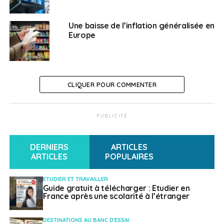
Les actions du nouveau
Une baisse de l’inflation généralisée en
Europe
fonds européen
le remboursement de 90% des taxes facturées
par les Etats membres pour les services
CLIQUER POUR COMMENTER
d’analyses de la propriété intellectuelle ;
les taxes facturées par les offices de la
PUBLICITÉ
propriété intellectuelle seront remboursées à
75% ;
DERNIERS
ARTICLES
le remboursement de 50% des taxes facturées
ARTICLES
POPULAIRES
par l’Organisation mondiale de de la propriété
intellectuelle qui permet aux PME d’obtenir une
ETUDIER ET TRAVAILLER
protection internationale ;
Guide gratuit à télécharger : Etudier en
France après une scolarité à l’étranger
50% des taxes facturées par les offices
nationaux pour l’enregistrement des brevets
DESTINATIONS AU BANC D'ESSAI