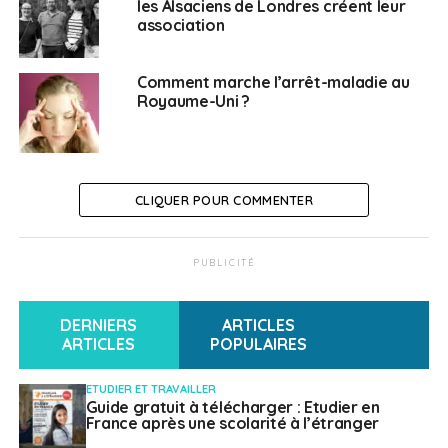
déplacements en provenance ou à destination
les Alsaciens de Londres créent leur
association
du Royaume-Uni seront autorisés sous réserve
de pouvoir justifier d’un motif impérieux valable
pour les pays « rouges ».
Comment marche l’arrêt-maladie au
Royaume-Uni ?
En outre, les voyageurs non vaccinés en provenance
du Royaume-Uni devront continuer de s’enregistrer,
avant leur départ, sur la
plateforme numérique « éOS
passager »
, permettant notamment de renseigner
CLIQUER POUR COMMENTER
l’adresse de leur séjour en France.
Ils devront, à leur arrivée en France, observer une
PUBLICITÉ
période stricte de quarantaine de 10 jours à ce lieu ;
cette quarantaine sera contrôlée par les forces de
l’ordre.
DERNIERS
ARTICLES
ARTICLES
POPULAIRES
SUJETS ASSOCIÉS:
COVID
FRANCE
FRONTIÈRE
ETUDIER ET TRAVAILLER
ROYAUME-UNI
Guide gratuit à télécharger : Etudier en
France après une scolarité à l’étranger
A SUIVRE