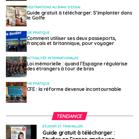
Jean-Baptiste Lemoyne présente ses vœux aux
Français de l’étranger
DESTINATIONS AU BANC D'ESSAI
Guide gratuit à télécharger: S’implanter dans
le Golfe
NE RATEZ PAS
Télétravailleurs frontaliers : prolongation des
accords amiables Covid
VIE PRATIQUE
Comment utiliser ses deux passeports,
français et britannique, pour voyager
Laura Mousnier
ACTUALITÉS INTERNATIONALES
Loi mémorielle : quand l’Espagne régularise
des étrangers à tour de bras
VIE PRATIQUE
CFE : la réforme devenue incontournable
TENDANCE
ETUDIER ET TRAVAILLER
Guide gratuit à télécharger :
Etudier en France après une