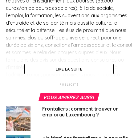
relatives à l’enseignement, aux bourses (56.000
euros/an de bourses scolaires), à l’aide sociale,
l’emploi, la formation, les subventions aux organismes
d’entraide et de solidarité mais aussi la culture, la
sécurité et la défense. Les élus de proximité que nous
sommes, élus au suffrage universel direct pour une
durée de six ans, conseillons l’ambassadeur et le consul
et sommes le relai des citoyens auprès d’eux. Nous
formulons des avis sur des questions consulaires ou
d’intérêt général et demandons des justificatifs à
LIRE LA SUITE
l’administration, pouvant d’ailleurs nous opposer à
certaines décisions. Enfin, en tant que grands électeurs
PUBLICITÉ
nous participons à l’élection des sénateurs des
Français de l’étranger et pourrions, le cas échéant,
VOUS AIMEREZ AUSSI
présenter un candidat à l’élection présidentielle.
Frontaliers : comment trouver un
emploi au Luxembourg ?
Notre conseil consulaire, celui de la neuvième plus
grande circonscription au monde en termes d’inscrits
au registre (n’oublions pas qu’il y a 54.000 résidents et
« le Mag’ des frontaliers », la nouvelle