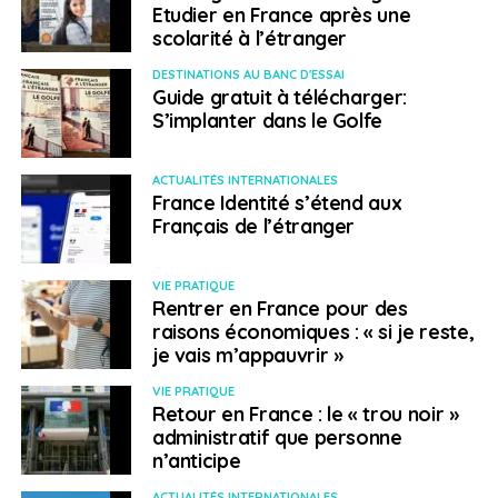
nouvelles à travers des sensibilités diverses qui
Etudier en France après une
reflètent les grandes tendances de la société et les
scolarité à l’étranger
souhaits de nos entreprises et de nos concitoyens.
DESTINATIONS AU BANC D'ESSAI
Ceux-ci peuvent être contradictoires, mais notre
Guide gratuit à télécharger:
ambition est de faire émerger, dans un esprit
S’implanter dans le Golfe
consensuel, des propositions au service du bien
commun.
ACTUALITÉS INTERNATIONALES
France Identité s’étend aux
Quatorze groupes de travail, répartis entre « Économie
Français de l’étranger
& Développement durable », « Emploi et Formation »,
« Transports et Mobilité » et « Santé », se réunissent
VIE PRATIQUE
chacun deux fois par an pour présenter leurs
Rentrer en France pour des
recommandations. Elles ont pour but de lever les
raisons économiques : « si je reste,
obstacles (principalement administratifs et
je vais m’appauvrir »
réglementaires) aux frontières afin de faciliter la vie de
VIE PRATIQUE
nos concitoyens et d’assurer une croissance
Retour en France : le « trou noir »
qualitative. Deux séances plénières annuelles
administratif que personne
permettent de confronter les différents points de vue.
n’anticipe
L’objectif commun est triple : une plus forte résilience
ACTUALITÉS INTERNATIONALES