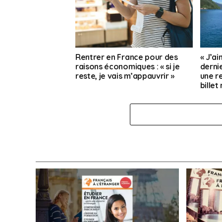
Rentrer en France pour des
« J’a
raisons économiques : « si je
dernie
reste, je vais m’appauvrir »
une re
billet