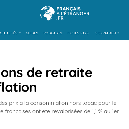
CTUALITÉS
GUIDES
PODCASTS
FICHES PAYS
S’EXPATRIER
ions de retraite
flation
ce des prix à la consommation hors tabac pour le
e françaises ont été revalorisées de 1,1 % au 1er