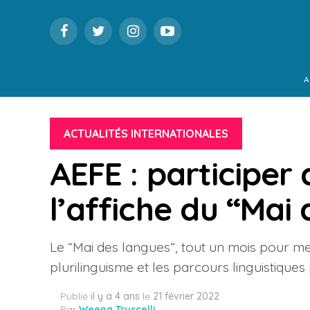
A
ACTUALITÉS INTERNATIONALES
AEFE : participer
l’affiche du “Mai
Le “Mai des langues“, tout un mois pour me
plurilinguisme et les parcours linguistiqu
Publié
il y a 4 ans
le
21 février 2022
Par
Weena Truscelli