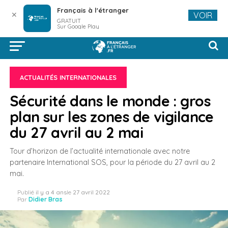
Français à l'étranger
✕
VOIR
GRATUIT
Sur Google Play
ACTUALITÉS INTERNATIONALES
Sécurité dans le monde : gros
plan sur les zones de vigilance
du 27 avril au 2 mai
Tour d’horizon de l’actualité internationale avec notre
partenaire International SOS, pour la période du 27 avril au 2
mai.
Publié
il y a 4 ans
le
27 avril 2022
Par
Didier Bras