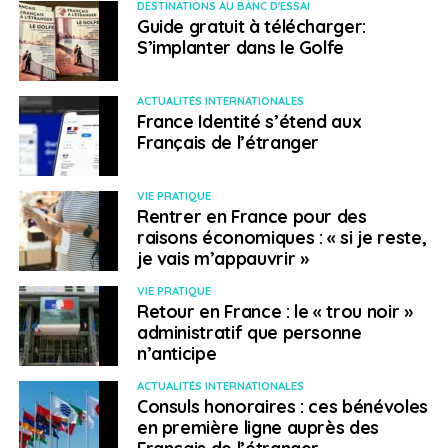
affectée par cette menace armée. Deux attaques
DESTINATIONS AU BANC D'ESSAI
Guide gratuit à télécharger:
meurtrières y ont également été perpétrées lors de ces
S’implanter dans le Golfe
dix derniers jours. Les sites miniers ne sont pas
épargnés par ce climat d’insécurité. En conséquence, la
société russe Nordgold a décidé de fermer son site
ACTUALITÉS INTERNATIONALES
France Identité s’étend aux
d’exploitation de l’or à Taparko, au centre-nord au
Français de l’étranger
Burkina Faso, en raison de la menace terroriste.
Soudan
VIE PRATIQUE
Rentrer en France pour des
raisons économiques : « si je reste,
Des violences interethniques auraient provoqué la mort
je vais m’appauvrir »
de plus de 160 personnes le 24 avril au Darfour, selon le
porte-parole de la Coordination générale pour les
VIE PRATIQUE
Retour en France : le « trou noir »
réfugiés et les personnes déplacées qui opère dans
administratif que personne
cette région. Depuis 2003, la guerre civile fait rage dans
n’anticipe
cette partie de l’ouest du Soudan, sur fond de
dissensions entre le pouvoir central à majorité arabe et
ACTUALITÉS INTERNATIONALES
Consuls honoraires : ces bénévoles
des insurgés issus de minorités ethniques. Le conflit est
en première ligne auprès des
régulièrement ravivé par des oppositions tribales et en
Français de l’étranger