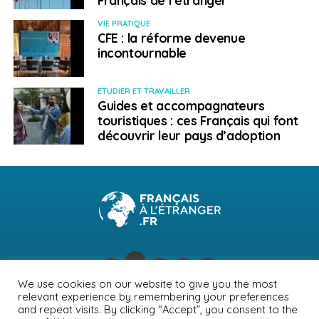
dépit des récents accords de paix de Juba signés en
août 2020 entre le gouvernement de transition et les
VIE PRATIQUE
CFE : la réforme devenue
cinq principaux groupes rebelles du pays, dont ceux
incontournable
issus du Darfour. Mais force est de constater que les
conséquences du coup d’État d’octobre 2021 (qui a
renversé le régime du dictateur Omar el-Bechir),
ETUDIER ET TRAVAILLER
Guides et accompagnateurs
exacerbés par la crise politico-économique, ont
touristiques : ces Français qui font
relancé les tensions sécuritaires dans cette région du
découvrir leur pays d’adoption
Darfour.
Afrique du
Nord/Moyen-Orient
Israël/Territoires palestiniens
Les heurts qui se sont multipliés ces derniers jours sur
We use cookies on our website to give you the most
l’esplanade des Mosquées, pendant la période du
relevant experience by remembering your preferences
NEWSLETTER
PUBLICITÉ
CONTACTS
MENTIONS LÉGALES
and repeat visits. By clicking “Accept”, you consent to the
Ramadan, ont ravivé les tensions à Jerusalem. La