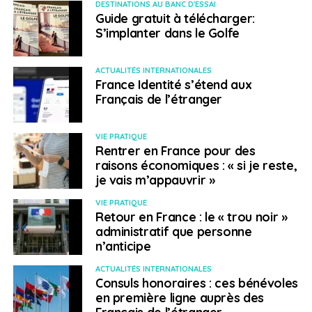
DESTINATIONS AU BANC D'ESSAI
le
Bénin
, le
Togo
, le
Ghana
et la
Côte d’Ivoire
semblent
Guide gratuit à télécharger:
avoir, pour l’instant, tourné la page “Covid“. Au
S’implanter dans le Golfe
Sénégal
, la courbe décroit toujours et la campagne de
vaccination pour la troisième dose de vaccin ne
ACTUALITÉS INTERNATIONALES
remporte aucun succès (au Sénégal un peu plus de 6%
France Identité s’étend aux
de la population est entièrement vaccinée).
Français de l’étranger
Les indicateurs de l’épidémie de Covid-19 sont en
VIE PRATIQUE
baisse en
Algérie
, au
Maroc
et en
Tunisie
. Les
Rentrer en France pour des
restrictions tombent peu à peu, les frontières rouvrent
raisons économiques : « si je reste,
et la vie reprend son cours.
je vais m’appauvrir »
VIE PRATIQUE
Le
Centre africain pour le Contrôle et la
Retour en France : le « trou noir »
Prévention des Maladies
met régulièrement à
administratif que personne
n’anticipe
jour les informations disponibles concernant la
pandémie de coronavirus en Afrique,
ACTUALITÉS INTERNATIONALES
Consuls honoraires : ces bénévoles
et les publications du site
“Our World in
en première ligne auprès des
Data“
, dirigées par l’Université d’Oxford et
Français de l’étranger