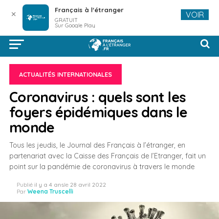
Français à l'étranger
✕
VOIR
GRATUIT
Sur Google Play
ACTUALITÉS INTERNATIONALES
Coronavirus : quels sont les
foyers épidémiques dans le
monde
Tous les jeudis, le Journal des Français à l’étranger, en
partenariat avec la Caisse des Français de l’Etranger, fait un
point sur la pandémie de coronavirus à travers le monde
Publié
il y a 4 ans
le
28 avril 2022
Par
Weena Truscelli