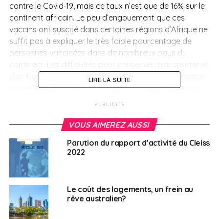
contre le Covid-19, mais ce taux n’est que de 16% sur le
continent africain.
Le peu d’engouement que ces
vaccins ont suscité dans certaines régions d’Afrique ne
suffit pas à expliquer le très faible pourcentage de
personnes vaccinées dans de nombreux pays du
continent. Les difficultés pour conserver, transporter et
distribuer ces doses fragiles, aux dates de péremption
LIRE LA SUITE
souvent trop courtes, sont également des causes de
cette faible couverture vaccinale. Une fois servis, les
PUBLICITÉ
pays les mieux nantis ont envoyé des milliers de doses
de sérums vers l’Afrique, alors que parfois la pandémie
VOUS AIMEREZ AUSSI
reculait déjà nettement et que l’on avait compris que la
Parution du rapport d’activité du Cleiss
protection fournie par les injections contre le
2022
coronavirus et ses variants était de courte durée… Des
milliers de doses ont été détruites au
Nigeria, au
Soudan du Sud au Malawi, en Afrique du Sud, au Kenya,
Le coût des logements, un frein au
etc. Et ce gâchis est loin d’être terminé.
rêve australien?
En
Afrique du Sud
, un léger rebond épidémique est