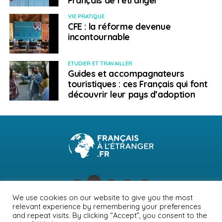
rédigées par Max Roser (historien social et
économiste du développement) fournissent des
VIE PRATIQUE
CFE : la réforme devenue
indications sur le taux de vaccination par
incontournable
continent, puis par pays.
Amériques
ETUDIER ET TRAVAILLER
Guides et accompagnateurs
touristiques : ces Français qui font
Le taux d’incidence est stable au Canada et la
découvrir leur pays d’adoption
couverture vaccinale anti Covid étant très élevée, les
autorités compétentes ont décidé d’assouplir, depuis le
25 avril,
les restrictions en vigueur dans le pays. Le port
du masque dans de nombreux endroits publics n’est
plus obligatoire et les conditions de quarantaines pour
les voyageurs ou les personnes testées positives ont
changé.
Les mesures en vigueur, qui diffèrent selon
les provinces, sont détaillées sur le site du
gouvernement Canadien
We use cookies on our website to give you the most
relevant experience by remembering your preferences
NEWSLETTER
PUBLICITÉ
CONTACTS
MENTIONS LÉGALES
and repeat visits. By clicking “Accept”, you consent to the
Aux
États-Unis
, les indicateurs sont stables ou en très