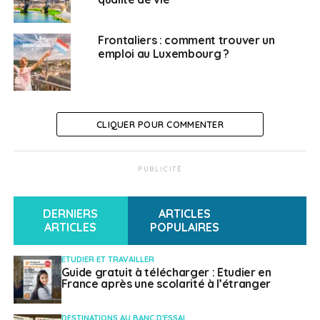
Vivre ailleurs, sur RFI : «La Grande démission» en
France et l’expatriation
Frontaliers : comment trouver un
emploi au Luxembourg ?
Weena Truscelli
CLIQUER POUR COMMENTER
PUBLICITÉ
DERNIERS
ARTICLES
ARTICLES
POPULAIRES
ETUDIER ET TRAVAILLER
Guide gratuit à télécharger : Etudier en
France après une scolarité à l’étranger
DESTINATIONS AU BANC D'ESSAI