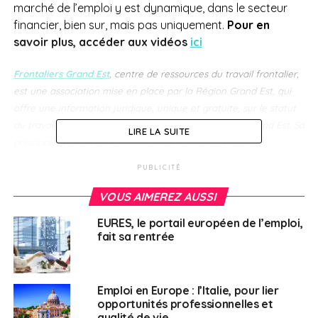
marché de l’emploi y est dynamique, dans le secteur
financier, bien sur, mais pas uniquement.
Pour en
savoir plus, accéder aux vidéos
ici
Frontaliers Grand Est
, centre de ressources du travail frontalier,
est une association mise en place par la Région Grand Est, qui
offre une information juridique, unique et gratuite, sur le statut
du travailleur frontalier dans la Grande Région et le Grand Est.
Sa
LIRE LA SUITE
principale mission est d’informer les frontaliers (salariés,
employeurs, demandeurs d’emploi, étudiants) sur leurs droits en
PUBLICITÉ
matière de droit du travail, de fiscalité et de protection sociale
en Allemagne, Belgique, France, Luxembourg et Suisse.
VOUS AIMEREZ AUSSI
EURES, le portail européen de l’emploi,
SUJETS ASSOCIÉS:
EMPLOI FRONTALIER
EURES
FEATURED
fait sa rentrée
LUXEMBOURG
PÔLE EMPLOI
A SUIVRE
Les secteurs qui recrutent au Québec : ingénierie
Emploi en Europe : l’Italie, pour lier
opportunités professionnelles et
NE RATEZ PAS
qualité de vie