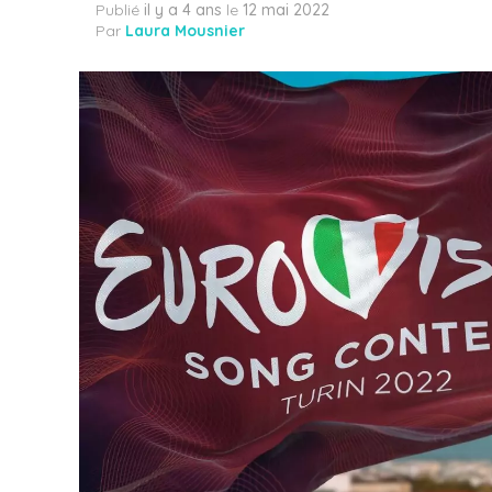
Publié
il y a 4 ans
le
12 mai 2022
Par
Laura Mousnier