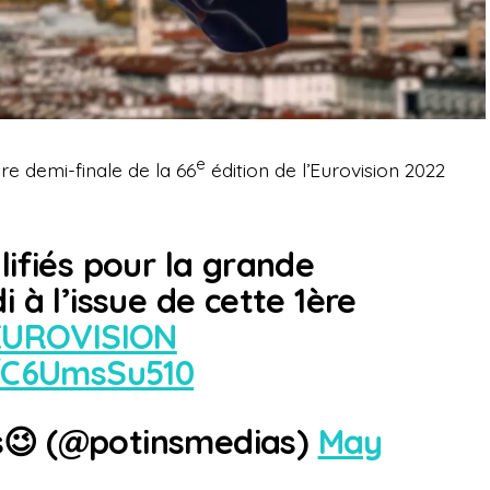
e
ère demi-finale de la 66
édition de l’Eurovision 2022
lifiés pour la grande
 à l’issue de cette 1ère
EUROVISION
m/C6UmsSu510
s😉 (@potinsmedias)
May