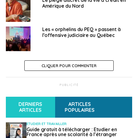
Amérique du Nord
A noter qu’un accompagnement personnalisé pour
aider à l’intégration est annoncé, notamment en
matière de logement.
Les « orphelins du PEQ » passent à
l’offensive judiciaire au Québec
SUJETS ASSOCIÉS:
ÉTUDIANTS
FEATURED
FRAIS DE SCOLARITÉ
QUÉBEC
A SUIVRE
Destination PVT : Focus sur le Canada
CLIQUER POUR COMMENTER
NE RATEZ PAS
Destination PVT : focus sur la Nouvelle-Zélande
PUBLICITÉ
Corinne Bras
DERNIERS
ARTICLES
ARTICLES
POPULAIRES
ETUDIER ET TRAVAILLER
Guide gratuit à télécharger : Etudier en
France après une scolarité à l’étranger