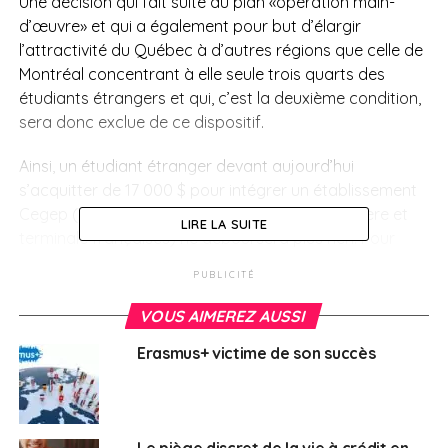
Une décision qui fait suite au plan «opération main-
d’œuvre» et qui a également pour but d’élargir
l’attractivité du Québec à d’autres régions que celle de
Montréal concentrant à elle seule trois quarts des
étudiants étrangers et qui, c’est la deuxième condition,
sera donc exclue de ce dispositif.
Ainsi, un étudiant étranger devant aujourd’hui
s’acquitter de 17 000 $ pour intégrer un établissement
Cegep (niveau équivalent aux classes de première et
LIRE LA SUITE
terminale françaises) ne déboursera plus rien. Pour
rentrer à l’université, il paiera 3 000 $ au lieu des 24 000
PUBLICITÉ
$ demandés actuellement.
VOUS AIMEREZ AUSSI
Ce plan coûtera au Québec 80 millions répartis sur
Erasmus+ victime de son succès
quatre ans. Il représente un pari sur l’avenir quand on
sait que 75% des étudiants étrangers choisissent de
s’installer durablement dans la région où ils se sont
formés.
Le piège discret de la vie à crédit en