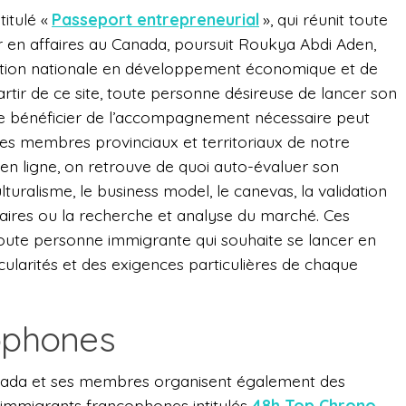
titulé «
Passeport entrepreneurial
», qui réunit toute
r en affaires au Canada, poursuit Roukya Abdi Aden,
tation nationale en développement économique et de
rtir de ce site, toute personne désireuse de lancer son
de bénéficier de l’accompagnement nécessaire peut
es membres provinciaux et territoriaux de notre
s en ligne, on retrouve de quoi auto-évaluer son
lturalisme, le business model, le canevas, la validation
ffaires ou la recherche et analyse du marché. Ces
toute personne immigrante qui souhaite se lancer en
cularités et des exigences particulières de chaque
cophones
nada et ses membres organisent également des
immigrants francophones intitulés
48h Top Chrono
.