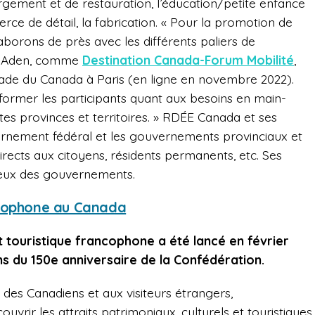
rgement et de restauration, l’éducation/petite enfance
erce de détail, la fabrication. « Pour la promotion de
laborons de près avec les différents paliers de
i Aden, comme
Destination Canada-Forum Mobilité
,
ade du Canada à Paris (en ligne en novembre 2022).
nformer les participants quant aux besoins en main-
es provinces et territoires. » RDÉE Canada et ses
rnement fédéral et les gouvernements provinciaux et
directs aux citoyens, résidents permanents, etc. Ses
ceux des gouvernements.
ncophone au Canada
et touristique francophone a été lancé en février
ns du 150e anniversaire de la Confédération.
 des Canadiens et aux visiteurs étrangers,
vrir les attraits patrimoniaux, culturels et touristiques