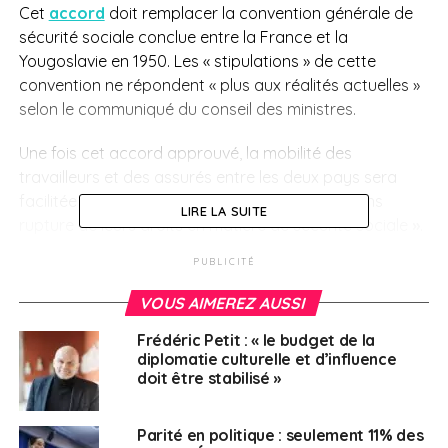
Cet
accord
doit remplacer la convention générale de
sécurité sociale conclue entre la France et la
Yougoslavie en 1950. Les « stipulations » de cette
convention ne répondent « plus aux réalités actuelles »
selon le communiqué du conseil des ministres.
Une fois cet accord approuvé, la mobilité des
travailleurs et des assurés entre les deux pays sera
facilitée puisqu’elle « s’effectuera désormais sans
LIRE LA SUITE
rupture de leurs droits en matière de sécurité sociale
»
.
Le gouvernement explique que les échanges
PUBLICITÉ
économiques et l’implantation d’entreprises françaises
en Serbie bénéficieront également de cet accord.
VOUS AIMEREZ AUSSI
Frédéric Petit : « le budget de la
SUJETS ASSOCIÉS:
ENTREPRISES
FEATURED
diplomatie culturelle et d’influence
GOUVERNEMENT
SERBIE
TRAVAILLEURS
doit être stabilisé »
A SUIVRE
Les limites de l’élection partielle : l’exemple de la
Parité en politique : seulement 11% des
4e circonscription du Canada