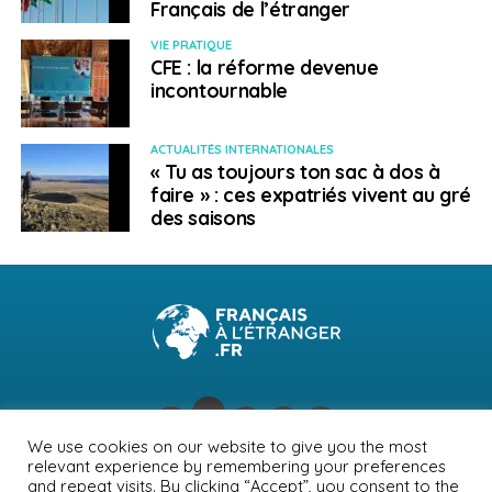
Français de l’étranger
VIE PRATIQUE
Leena Lecointre
CFE : la réforme devenue
incontournable
ACTUALITÉS INTERNATIONALES
« Tu as toujours ton sac à dos à
faire » : ces expatriés vivent au gré
des saisons
We use cookies on our website to give you the most
relevant experience by remembering your preferences
NEWSLETTER
PUBLICITÉ
CONTACTS
MENTIONS LÉGALES
and repeat visits. By clicking “Accept”, you consent to the