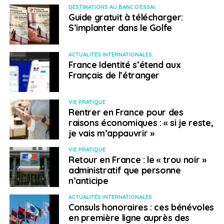
Les deux entités partagent l’objectif de favoriser les
DESTINATIONS AU BANC D'ESSAI
mobilités des jeunes en Europe. Le FSE précise
Guide gratuit à télécharger:
S’implanter dans le Golfe
travailler en « complémentarité » avec l’agence et cibler
« les personnes ne bénéficiant pas d’une mobilité dans
le cadre d’Erasmus+ ». Cela implique notamment les
ACTUALITÉS INTERNATIONALES
France Identité s’étend aux
établissements dont le projet n’a pas été validé pour
Français de l’étranger
débloquer les fonds d’Erasmus. Alessia Ricci s’est
réjouie de l’implication du FSE qui a permis de « financer
beaucoup plus d’étudiants mais aussi des projets que
VIE PRATIQUE
Rentrer en France pour des
les fonds d’Erasmus n’auraient pas suffi à couvrir ».
raisons économiques : « si je reste,
je vais m’appauvrir »
SUJETS ASSOCIÉS:
ERASMUS
FEATURED
TERRITOIRES
VIE PRATIQUE
A SUIVRE
Retour en France : le « trou noir »
Le troisième rendez-vous «RéflexeS» aura lieu le
administratif que personne
12 janvier
n’anticipe
NE RATEZ PAS
ACTUALITÉS INTERNATIONALES
European job days : des manifestations en ligne
Consuls honoraires : ces bénévoles
pour trouver un emploi en Europe
en première ligne auprès des