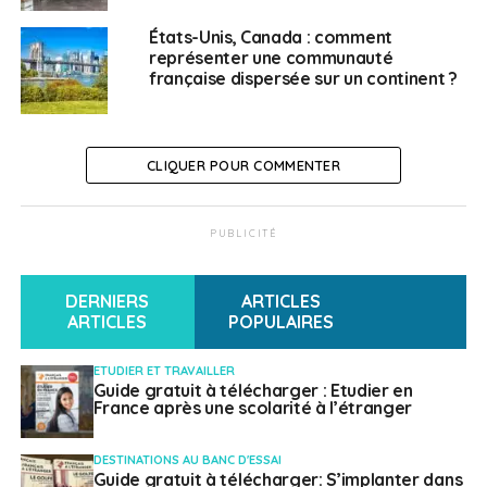
recrutement des V.I.E du 23 au 31 mars
États-Unis, Canada : comment
NE RATEZ PAS
représenter une communauté
Table ronde virtuelle : quelle formation pour les
française dispersée sur un continent ?
personnels de l’éducation française à l’étranger
?
CLIQUER POUR COMMENTER
Weena Truscelli
PUBLICITÉ
DERNIERS
ARTICLES
ARTICLES
POPULAIRES
ETUDIER ET TRAVAILLER
Guide gratuit à télécharger : Etudier en
France après une scolarité à l’étranger
DESTINATIONS AU BANC D'ESSAI
Guide gratuit à télécharger: S’implanter dans