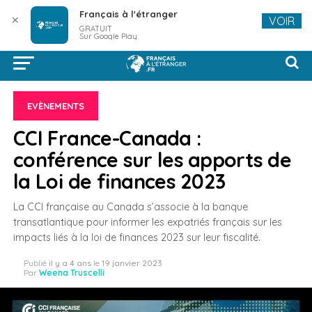
Français à l'étranger
✕
VOIR
GRATUIT
Sur Google Play
EVÈNEMENTS
CCI France-Canada :
conférence sur les apports de
la Loi de finances 2023
La CCI française au Canada s’associe à la banque
transatlantique pour informer les expatriés français sur les
impacts liés à la loi de finances 2023 sur leur fiscalité.
Publié
il y a 4 ans
le
19 janvier 2023
Par
Weena Truscelli