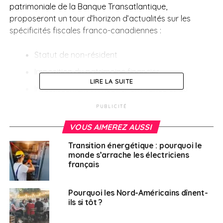
patrimoniale de la Banque Transatlantique,
proposeront un tour d’horizon d’actualités sur les
spécificités fiscales franco-canadiennes :
Statut de non-résident
Imposition du patrimoine financier
LIRE LA SUITE
Investissement immobilier en France et au
Canada
PUBLICITÉ
Traitement des plus-values
VOUS AIMEREZ AUSSI
Pour plus d’informations et s’inscrire,
Transition énergétique : pourquoi le
cliquer
ici
monde s’arrache les électriciens
français
SUJETS ASSOCIÉS:
CANADA
CCI
CCI FRANCE CANADA
FEATURED
MONTRÉAL
Pourquoi les Nord-Américains dînent-
ils si tôt ?
A SUIVRE
Business France organise un forum digital de