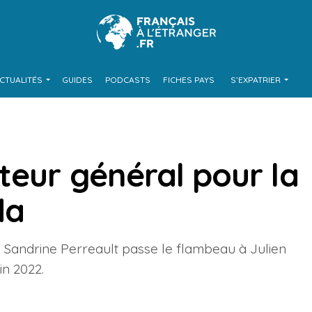
CTUALITÉS
GUIDES
PODCASTS
FICHES PAYS
S’EXPATRIER
teur général pour la
da
C, Sandrine Perreault passe le flambeau à Julien
uin 2022.