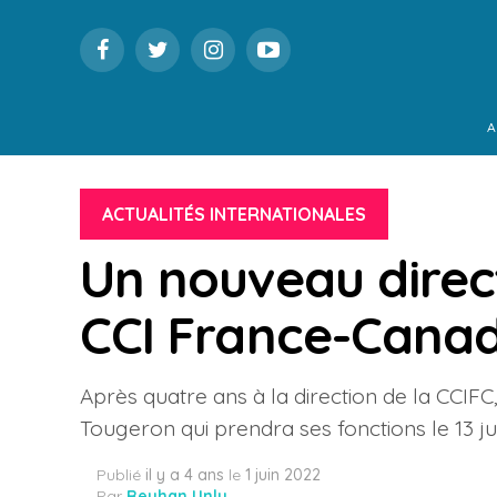
A
ACTUALITÉS INTERNATIONALES
Un nouveau direc
CCI France-Cana
Après quatre ans à la direction de la CCIF
Tougeron qui prendra ses fonctions le 13 j
Publié
il y a 4 ans
le
1 juin 2022
Par
Reyhan Unlu