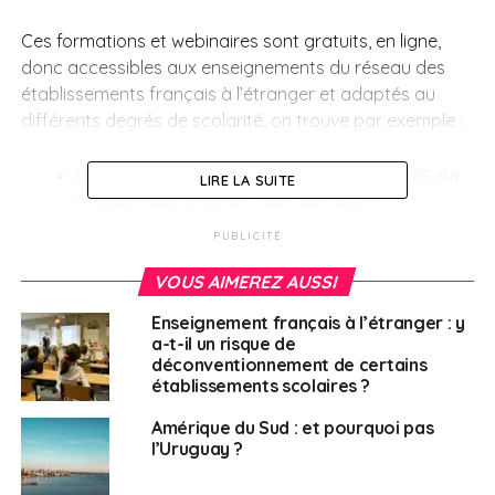
Ces formations et webinaires sont gratuits, en ligne,
donc accessibles aux enseignements du réseau des
établissements français à l’étranger et adaptés au
différents degrés de scolarité, on trouve par exemple :
Une aide pour mettre en place des activités sur
LIRE LA SUITE
l’égalité filles-garçons dans la classe
(1er degré) :
Repères et activités multimédias
PUBLICITÉ
pour sensibiliser à l’égalité filles-garçons au
1er degré
;
VOUS AIMEREZ AUSSI
pour apprendre à reconnaître et à contrer les
Enseignement français à l’étranger : y
a-t-il un risque de
préjugés et les stéréotypes de
déconventionnement de certains
genre :
L’éducation à l’égalité dès le plus jeune
établissements scolaires ?
âge
,
Les stéréotypes de genre dans la littérature
adolescente
;
Amérique du Sud : et pourquoi pas
l’Uruguay ?
pour parfaire ses connaissances sur le principe
d’égalité filles-garçons :
Approche