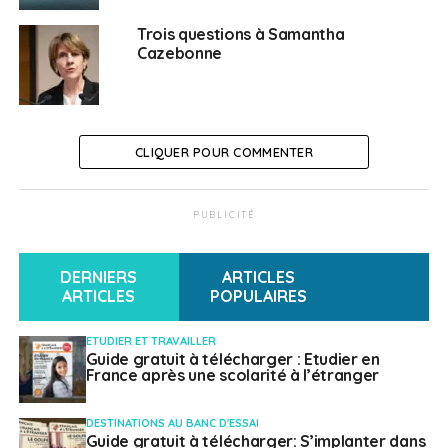
philosophique de l’égalité filles-garçons
.
Trois questions à Samantha
Cazebonne
Plus
d’informations
et
s’inscrire
SUJETS ASSOCIÉS:
AEFE
ÉGALITÉ HOMMES FEMMES
FEATURED
FORMATION DES ENSEIGNANTS
RÉSEAU CANOPÉ
CLIQUER POUR COMMENTER
A SUIVRE
Les Learning expeditions, un programme de
formation de la CCI France Italie
PUBLICITÉ
NE RATEZ PAS
PVT en Colombie : pour qui et comment ?
DERNIERS
ARTICLES
ARTICLES
POPULAIRES
Weena Truscelli
ETUDIER ET TRAVAILLER
Guide gratuit à télécharger : Etudier en
France après une scolarité à l’étranger
DESTINATIONS AU BANC D'ESSAI
Guide gratuit à télécharger: S’implanter dans