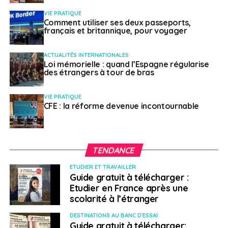
autour du volcan. Il convient d’observer la plus grande
VIE PRATIQUE
prudence, de s’informer régulièrement (
site de
Comment utiliser ses deux passeports,
français et britannique, pour voyager
surveillance des volcans en anglais
) et de respecter
strictement les instructions des autorités locales.
ACTUALITÉS INTERNATIONALES
Loi mémorielle : quand l’Espagne régularise
Israël/territoires palestiniens
–
des étrangers à tour de bras
Situation sécuritaire à Jérusalem
–
VIE PRATIQUE
CFE : la réforme devenue incontournable
Publié le : 06/04/2023
De nombreux affrontements ont éclaté ces derniers
jours entre les forces de police israéliennes et la
TENDANCE
population palestinienne, en particulier sur et à
ETUDIER ET TRAVAILLER
proximité de l’esplanade des mosquées. Il est
Guide gratuit à télécharger :
vraisemblable que ces affrontements se poursuivent
Etudier en France après une
dans les prochains jours.
scolarité à l’étranger
Dans ce contexte, il est recommandé d’éviter de se
DESTINATIONS AU BANC D'ESSAI
Guide gratuit à télécharger:
déplacer dans la vieille ville de Jérusalem à la nuit