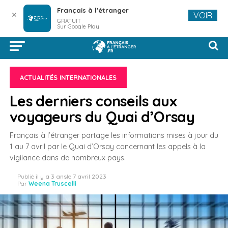
Français à l'étranger
✕
VOIR
GRATUIT
Sur Google Play
ACTUALITÉS INTERNATIONALES
Les derniers conseils aux
voyageurs du Quai d’Orsay
Français à l’étranger partage les informations mises à jour du
1 au 7 avril par le Quai d’Orsay concernant les appels à la
vigilance dans de nombreux pays.
Publié
il y a 3 ans
le
7 avril 2023
Par
Weena Truscelli