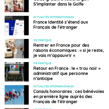
S’implanter dans le Golfe
tombée, et en particulier de ne pas se rendre à
proximité de l’esplanade des mosquées durant la nuit. Il
convient de rester informé de la situation.
ACTUALITÉS INTERNATIONALES
France Identité s’étend aux
Français de l’étranger
Kenya
–
Manifestations
–
Publié le :
30/03/2023
VIE PRATIQUE
Rentrer en France pour des
Des manifestations ont été annoncées les lundis et
raisons économiques : « si je reste,
jeudis, à compter du 27 mars, notamment à Nairobi
je vais m’appauvrir »
mais aussi à Kisumu, dans l’ouest du pays.
VIE PRATIQUE
Certaines d’entre elles ont pu, par le passé, revêtir un
Retour en France : le « trou noir »
caractère violent. Les itinéraires empruntés par les
administratif que personne
manifestants ne sont généralement pas communiqués
n’anticipe
à l’avance par les organisateurs.
ACTUALITÉS INTERNATIONALES
Consuls honoraires : ces bénévoles
Dans ce contexte, il est recommandé de redoubler de
en première ligne auprès des
vigilance, de se tenir informés de la situation en temps
Français de l’étranger
réel via les média locaux. Il convient également d’éviter