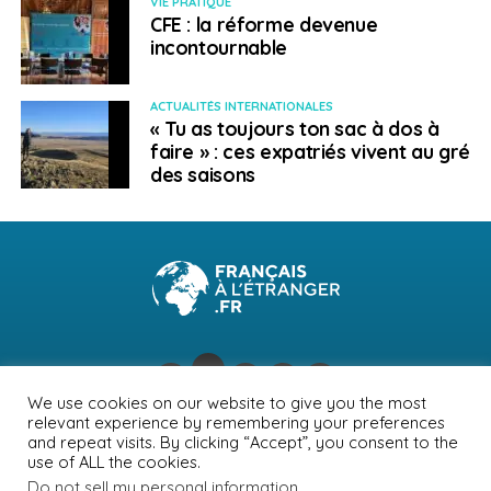
VIE PRATIQUE
les lieux de manifestations et les rassemblements
CFE : la réforme devenue
politiques. Les quartiers informels de Nairobi (Kibera,
incontournable
Mathare, Kawangware…) sont susceptibles d’être
impactés par ces manifestations et doivent, autant que
ACTUALITÉS INTERNATIONALES
possible, être évités.
« Tu as toujours ton sac à dos à
faire » : ces expatriés vivent au gré
Lettonie
– Etat d’urgence –
des saisons
Publié le :
31/03/2023
Le gouvernement a décidé de prolonger jusqu’au 10
mai 2023 l’état d’urgence instauré dans les
municipalités frontalières avec la Biélorussie. Dans ce
cadre, un contrôle renforcé des personnes et des
véhicules est appliqué aux points de passage
frontaliers.
We use cookies on our website to give you the most
relevant experience by remembering your preferences
Par ailleurs, la liberté de circulation le long de la
NEWSLETTER
PUBLICITÉ
CONTACTS
MENTIONS LÉGALES
and repeat visits. By clicking “Accept”, you consent to the
use of ALL the cookies.
frontière connaît des restrictions.
POLITIQUE DE CONFIDENTIALITÉ
Do not sell my personal information
.