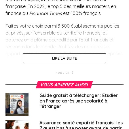
française. En 2022, le top 5 des meilleurs masters en
finance du
Financial Times
est 100% français.
Faites votre choix parmi 3 500 établissements publics
et privés, sur l’ensemble du territoire français, et
obtenez un diplôme accrédité par l’Etat français et
reconnu dans le monde. Profitez des nombreuses
opportunités de stages et d’alternances en entreprises.
LIRE LA SUITE
Une grande nation de
PUBLICITÉ
recherche et
VOUS AIMEREZ AUSSI
d’innovation
Guide gratuit à télécharger : Etudier
en France après une scolarité à
l’étranger
Au
2e rang mondial pour les médailles Fields
(mathématiques) et
4e pour les Prix Nobel
, la France
est aussi le 2e pays européen le plus innovant (Office
Assurance santé expatrié français : les
7 questions à se poser avant de partir
européen des brevets).