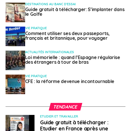
Les établissements du réseau Mlf monde :
DESTINATIONS AU BANC D'ESSAI
l’excellence par la différence
Guide gratuit à télécharger: S’implanter dans
le Golfe
NE RATEZ PAS
FEI au service des acteurs des métiers du
français dans le monde
VIE PRATIQUE
Comment utiliser ses deux passeports,
français et britannique, pour voyager
Français à l'étranger
ACTUALITÉS INTERNATIONALES
Loi mémorielle : quand l’Espagne régularise
des étrangers à tour de bras
VIE PRATIQUE
CFE : la réforme devenue incontournable
TENDANCE
ETUDIER ET TRAVAILLER
Guide gratuit à télécharger :
Etudier en France après une