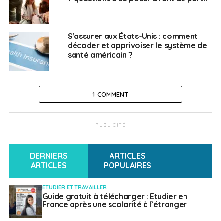
Des études à coûts
S’assurer aux États-Unis : comment
modérés, financées par
décoder et apprivoiser le système de
santé américain ?
l’Etat
Dans une université publique française, un étudiant non
1 COMMENT
européen contribue pour moins de 4 000 euros à une
année de master, et un Européen étudie quasi
PUBLICITÉ
gratuitement. L’Etat prend en charge la plus grande
partie du coût de vos études. Sans oublier les
nombreuses possibilités de bourses !
DERNIERS
ARTICLES
ARTICLES
POPULAIRES
SUJETS ASSOCIÉS:
CAMPUS FRANCE
ENSEIGNEMENT FRANÇAIS À L’ÉTRANGER
ETUDIER ET TRAVAILLER
ENSEIGNEMENT SUPÉRIEUR
PARTENAIRES
Guide gratuit à télécharger : Etudier en
France après une scolarité à l’étranger
A SUIVRE