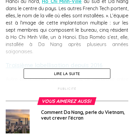
Hanoï au nord,
Hô Chi Minh-Ville
au sud et Da Nang
dans le centre du pays. Les autres French Tech portent,
elles, le nom de la ville où elles sont installées. ». L’équipe
est à l’image de cette implantation multiple : sur les
sept membres qui composent le bureau, cinq résident
à Ho Chi Minh Ville, un à Hanoï. Elsa Roméo s’est, elle,
installée à Da Nang après plusieurs années
saïgonaises.
Troisième labellisation depuis 2016
LIRE LA SUITE
Autre particularité : « Il n’y a pas de hiérarchie entre
nous, précise Quentin Frécon, également membre du
PUBLICITÉ
bureau. Nous ne voulions pas de piliers trop visibles et
trouvons cela plus simple de co-gérer ensemble cette
VOUS AIMEREZ AUSSI
communauté, cela permet de toucher des réseaux et
Comment Da Nang, perle du Vietnam,
des terrains différents. » Cette organisation, la French
veut crever l’écran
Tech Vietnam l’a adoptée depuis sa dernière
labellisation, obtenue en 2023, l
e label étant à chaque