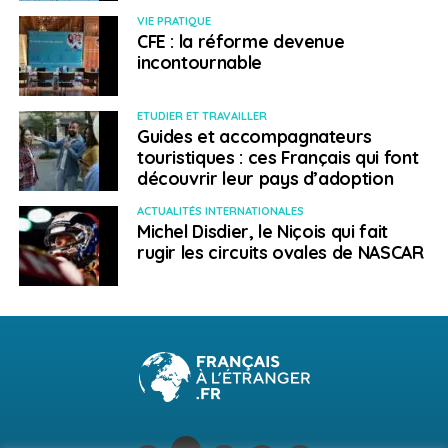
start-up, « souvent plus en retrait par rapport à
VIE PRATIQUE
CFE : la réforme devenue
d’autres entreprises déjà bien interconnectées
incontournable
mondialement. C’est un changement de paradigme
fort ». conclut-elle.
ETUDIER ET TRAVAILLER
Guides et accompagnateurs
SUJETS ASSOCIÉS:
FEATURED
FRENCH TECH
touristiques : ces Français qui font
NOUVELLE TECHNOLOGIE
VIETNAM
découvrir leur pays d’adoption
A SUIVRE
ACTUALITÉS INTERNATIONALES
L’Abibac, un diplôme pour s’ouvrir à la culture
Michel Disdier, le Niçois qui fait
allemande
rugir les circuits ovales de NASCAR
NE RATEZ PAS
Sécurité dans le monde : gros plan sur les zones
de vigilance du 30 août au 4 septembre
Laetitia Dive