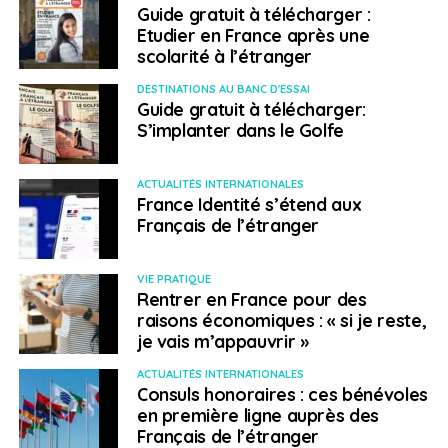
Guide gratuit à télécharger :
CCIFV, nous sommes très complémentaires et avons
Etudier en France après une
signé un accord qui doit nous permettre de structurer
scolarité à l’étranger
cette relation. L’idée est d’améliorer ensemble la
compréhension des enjeux tech : qu’ils se servent de
DESTINATIONS AU BANC D'ESSAI
Guide gratuit à télécharger:
leurs ressources pour communiquer sur les
S’implanter dans le Golfe
événements liés à ces enjeux et que, de notre côté, et
nous mobilisions au mieux nos capacités », poursuit
Gwen Cheylan.
ACTUALITÉS INTERNATIONALES
France Identité s’étend aux
Français de l’étranger
Et si, pour l’heure, la
French Tech
fournit surtout de
l’information sur les enjeux tech, « le but est aussi
d’évaluer ce que les entreprises attendent de nous
VIE PRATIQUE
Rentrer en France pour des
pour leur apporter à terme un accompagnement
raisons économiques : « si je reste,
adapté, précise Elsa Roméo. Nous essayons donc de
je vais m’appauvrir »
voir ce qui fonctionne le mieux : quels types
d’événements, quels profils d’intervenants, etc. »
ACTUALITÉS INTERNATIONALES
Consuls honoraires : ces bénévoles
L’entrepreneuse vante par ailleurs la nouvelle approche
en première ligne auprès des
« horizontale et inclusive » de la French Tech Vietnam
Français de l’étranger
qui permet à la structure de mieux représenter les