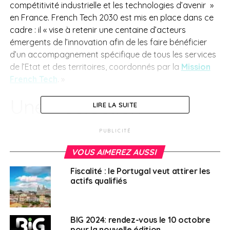
compétitivité industrielle et les technologies d’avenir »
en France. French Tech 2030 est mis en place dans ce
cadre : il « vise à retenir une centaine d’acteurs
émergents de l’innovation afin de les faire bénéficier
d’un accompagnement spécifique de tous les services
de l’Etat et des territoires, coordonnés par la
Mission
French Tech
. »
Une « sélection
LIRE LA SUITE
rigoureuse »
PUBLICITÉ
VOUS AIMEREZ AUSSI
Les entreprises tricolores souhaitant bénéficier de ce
programme doivent
déposer leur dossier avant le 8
Fiscalité : le Portugal veut attirer les
mai 2023
. Le gouvernement parle d’une « sélection
actifs qualifiés
rigoureuse ». Ces acteurs émergents devront « pouvoir
démontrer d’un certain niveau de maturité
technologique et économique afin de prouver la
BIG 2024: rendez-vous le 10 octobre
pertinence d’un accompagnement étatique ». Il sera
pour la nouvelle édition