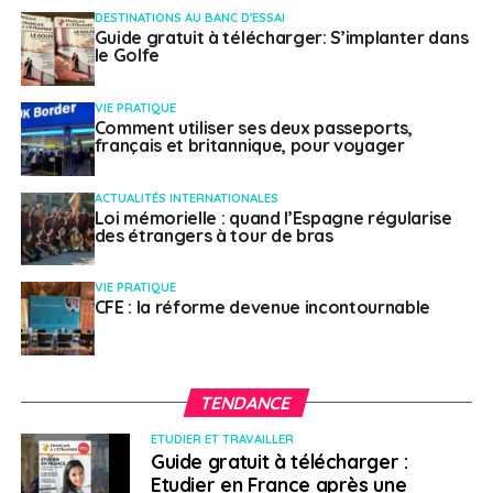
DESTINATIONS AU BANC D'ESSAI
L’accompagnement de l’État prendra fin en cas de
Guide gratuit à télécharger: S’implanter dans
non-respect de cette charte.
le Golfe
VIE PRATIQUE
SUJETS ASSOCIÉS:
BPIFRANCE
FEATURED
FRANCE 2030
Comment utiliser ses deux passeports,
FRENCH TECH
français et britannique, pour voyager
A SUIVRE
Île Maurice : des liens privilégiés avec l’Afrique de
ACTUALITÉS INTERNATIONALES
l’Est
Loi mémorielle : quand l’Espagne régularise
des étrangers à tour de bras
NE RATEZ PAS
Dernière mise à jour de la carte des «risques
VIE PRATIQUE
pays» d’Allianz trade
CFE : la réforme devenue incontournable
Laetitia Dive
TENDANCE
ETUDIER ET TRAVAILLER
Guide gratuit à télécharger :
Etudier en France après une