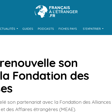
CTUALITÉS
GUIDES
PODCASTS
FICHES PAYS
S’EXPATRIER
s renouvelle son
 la Fondation des
ses
ouvelé son partenariat avec la Fondation des Alliances
e et des Affaires étrangères (MEAE).