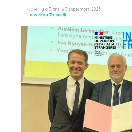
Publié
il y a 3 ans
le
3 septembre 2023
Par
Weena Truscelli