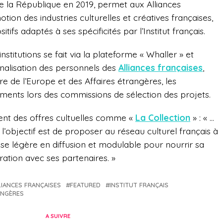
de la République en 2019, permet aux Alliances
tion des industries culturelles et créatives françaises,
ositifs adaptés à ses
spécificités
par l’Institut français.
institutions se fait via la plateforme « Whaller » et
onnalisation des personnels des
Alliances f
rançaises
,
re de l’Europe et des Affaires étrangères, les
sements lors des commissions de sélection des projets.
ment des offres cultuelles comme «
La Collection
» : « …
nt l’objectif est de proposer au réseau culturel français à
aise légère en diffusion et modulable pour nourrir sa
ation avec ses partenaires. »
LIANCES FRANÇAISES
FEATURED
INSTITUT FRANÇAIS
ANGÈRES
A SUIVRE