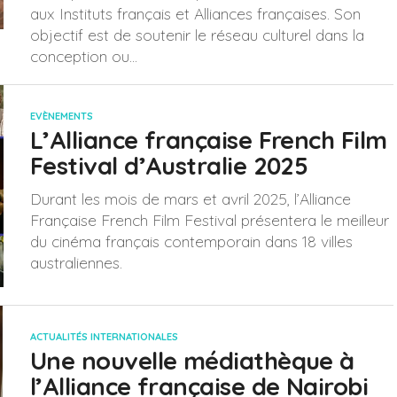
aux Instituts français et Alliances françaises. Son
objectif est de soutenir le réseau culturel dans la
conception ou...
EVÈNEMENTS
L’Alliance française French Film
Festival d’Australie 2025
Durant les mois de mars et avril 2025, l’Alliance
Française French Film Festival présentera le meilleur
du cinéma français contemporain dans 18 villes
australiennes.
ACTUALITÉS INTERNATIONALES
Une nouvelle médiathèque à
l’Alliance française de Nairobi