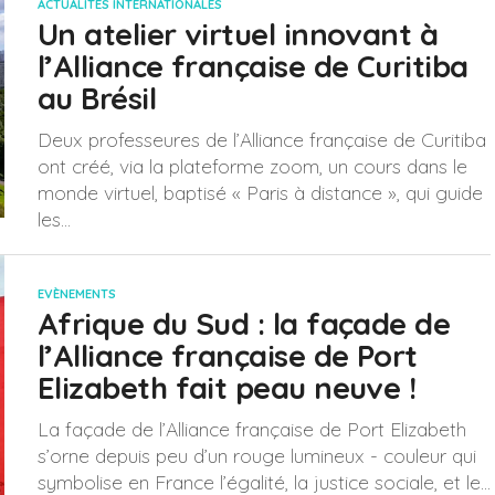
ACTUALITÉS INTERNATIONALES
Un atelier virtuel innovant à
l’Alliance française de Curitiba
au Brésil
Deux professeures de l’Alliance française de Curitiba
ont créé, via la plateforme zoom, un cours dans le
monde virtuel, baptisé « Paris à distance », qui guide
les...
EVÈNEMENTS
Afrique du Sud : la façade de
l’Alliance française de Port
Elizabeth fait peau neuve !
La façade de l’Alliance française de Port Elizabeth
s’orne depuis peu d’un rouge lumineux - couleur qui
symbolise en France l’égalité, la justice sociale, et le...