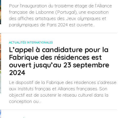
Pour l’inauguration du troisième étage de l’Alliance
française de Lisbonne (Portugal), une exposition
des affiches artistiques des Jeux olympiques et
paralympiques de Paris 2024 est ouverte...
ACTUALITÉS INTERNATIONALES
L’appel à candidature pour la
Fabrique des résidences est
ouvert jusqu’au 23 septembre
2024
Le dispositif de la Fabrique des résidences s’adresse
aux Instituts français et Alliances françaises. Son
objectif est de soutenir le réseau culturel dans la
conception ou...