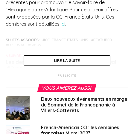
présentes pour promouvoir le savoir-faire de
l’Hexagone outre-Atlantique. Pour cela, deux offres
sont proposées par la CCI France États-Unis. Ces
dernières sont détaillées
ici
.
SUJETS ASSOCIÉS:
CCI FRANCE ETATS-UNIS
FEATURED
FESTIVAL
SXSW
A SUIVRE
LIRE LA SUITE
Les derniers conseils aux voyageurs du Quai
d’Orsay
PUBLICITÉ
NE RATEZ PAS
Singapour, l’île des possibles
VOUS AIMEREZ AUSSI
Deux nouveaux événements en marge
Français à l'étranger
du Sommet de la Francophonie à
Villers-Cotterêts
French-American CCI : les semaines
françaises Miami 2023