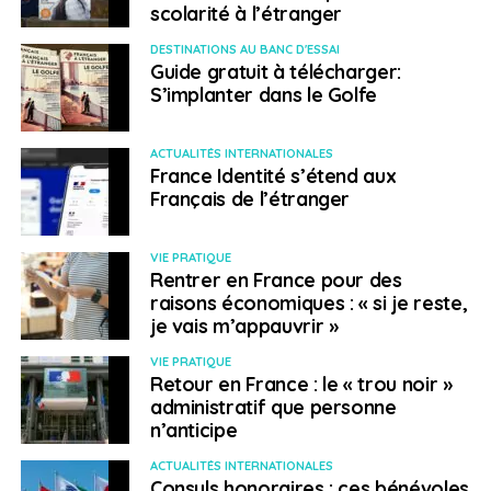
scolarité à l’étranger
DESTINATIONS AU BANC D'ESSAI
Guide gratuit à télécharger:
S’implanter dans le Golfe
ACTUALITÉS INTERNATIONALES
Jérôme Baden :
« Beaucoup de familles quittent Dubaï pour s’installer
France Identité s’étend aux
à l’entrée d’Abu Dhabi, à Yas Island, l’île des loisirs. »
Français de l’étranger
Dubaï et le casse-tête
VIE PRATIQUE
Rentrer en France pour des
des embouteillages
raisons économiques : « si je reste,
je vais m’appauvrir »
60 000 Français environ vivent aux Émirats, dont les
VIE PRATIQUE
deux tiers à Dubaï et le reste à Abu Dhabi, ce qui en fait
Retour en France : le « trou noir »
la deuxième communauté occidentale derrière les
administratif que personne
Britanniques.
« Beaucoup de familles quittent Dubaï
n’anticipe
pour s’installer à l’entrée d’Abu Dhabi, à
Yas Island
, l’île
ACTUALITÉS INTERNATIONALES
des loisirs,
promet Jérôme Baden, Breton installé à Abu
Consuls honoraires : ces bénévoles