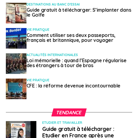
DESTINATIONS AU BANC D'ESSAI
les 3 500 euros.
Guide gratuit à télécharger: S’implanter dans
le Golfe
Acheter plutôt que
VIE PRATIQUE
louer
Comment utiliser ses deux passeports,
français et britannique, pour voyager
Abu Dhabi aussi mise sur l’ambiance familiale pour
ACTUALITÉS INTERNATIONALES
attirer les étrangers.
« Il y a des familles qui
Loi mémorielle : quand l’Espagne régularise
déménagent pour les écoles,
observe Malika Barnous,
des étrangers à tour de bras
agent immobilier
depuis 2002 dans l’émirat.
Il y a
beaucoup de jardins et d’animations pour les familles,
VIE PRATIQUE
CFE : la réforme devenue incontournable
comme le Grand Prix de Formule 1 et bientôt un parc
Disney. Nous avons beaucoup de jeunes qui viennent
étudier à la Sorbonne. »
De plus, l’accès à un permis de
résidence et de travail s’est amélioré.
« Au sein de la
TENDANCE
communauté française,
ajoute M. El Hachemi,
ETUDIER ET TRAVAILLER
beaucoup préfèrent acheter plutôt que louer, car ils
Guide gratuit à télécharger :
envisagent souvent un séjour à long terme. »
Etudier en France après une