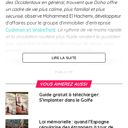
des Occidentaux en général, trouvent que Doha offre
un cadre de vie plus calme, plus familial et plus
sécurisé,
observe Mohammed El Hachemi, développeur
d’affaires pour le groupe d’immobilier d’entreprise
Cushman et Wakefield
.
Le rythme de vie moins rapide
et la circulation routière plus fluide rendent le quotidien
plus agréable et laissent davantage de temps pour
profiter de moments de qualité en famille. »
LIRE LA SUITE
PUBLICITÉ
VOUS AIMEREZ AUSSI
Guide gratuit à télécharger:
S’implanter dans le Golfe
Mohammed El Hachemi :
« De nombreux Français, Occidentaux en
général, souvent musulmans ou issus d’autres religions, trouvent que
Loi mémorielle : quand l’Espagne
Doha offre un cadre de vie plus calme. »
régularise des étrangers à tour de