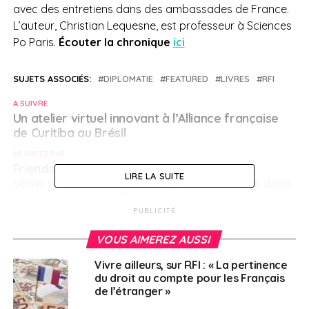
avec des entretiens dans des ambassades de France.
L’auteur, Christian Lequesne, est professeur à Sciences
Po Paris.
Écouter la chronique
ici
SUJETS ASSOCIÉS:
DIPLOMATIE
FEATURED
LIVRES
RFI
A SUIVRE
Un atelier virtuel innovant à l’Alliance française
de Curitiba au Brésil
NE RATEZ PAS
Friends of Fondation de France : « Nous
LIRE LA SUITE
observons une véritable augmentation des dons
américains vers la France »
PUBLICITÉ
VOUS AIMEREZ AUSSI
Français à l'étranger
Vivre ailleurs, sur RFI : « La pertinence
du droit au compte pour les Français
de l’étranger »