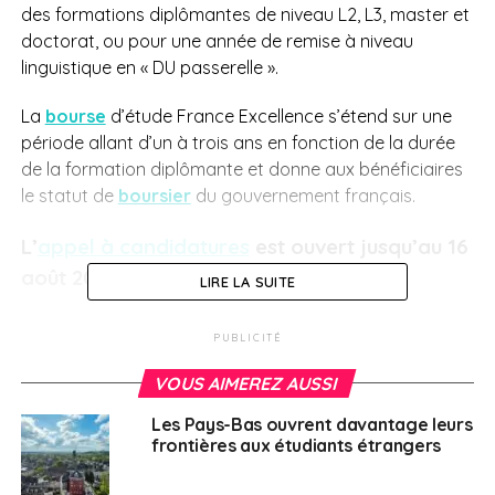
des formations diplômantes de niveau L2, L3, master et
doctorat, ou pour une année de remise à niveau
linguistique en « DU passerelle ».
La
bourse
d’étude France Excellence s’étend sur une
période allant d’un à trois ans en fonction de la durée
de la formation diplômante et donne aux bénéficiaires
le statut de
boursier
du gouvernement français.
L’
appel à candidatures
est ouvert jusqu’au 16
août 2024.
LIRE LA SUITE
Critères d’éligibilité :
PUBLICITÉ
VOUS AIMEREZ AUSSI
Être de nationalité palestinienne (les Français –
y compris binationaux – ne sont pas éligibles) ;
Les Pays-Bas ouvrent davantage leurs
frontières aux étudiants étrangers
Avoir été inscrit dans un cursus universitaire à Ga
résidence principale à Gaza a minima jusqu’au