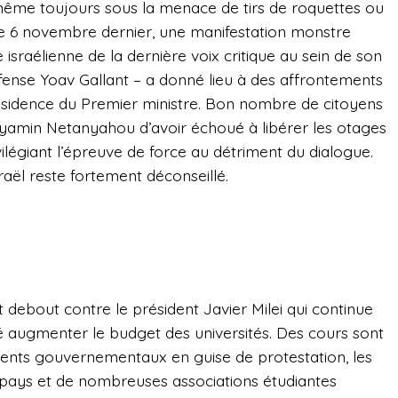
ui-même toujours sous la menace de tirs de roquettes ou
 le 6 novembre dernier, une manifestation monstre
sraélienne de la dernière voix critique au sein de son
fense Yoav Gallant – a donné lieu à des affrontements
ésidence du Premier ministre. Bon nombre de citoyens
amin Netanyahou d’avoir échoué à libérer les otages
ilégiant l’épreuve de force au détriment du dialogue.
raël reste fortement déconseillé.
debout contre le président Javier Milei qui continue
́ augmenter le budget des universités. Des cours sont
timents gouvernementaux en guise de protestation, les
e pays et de nombreuses associations étudiantes