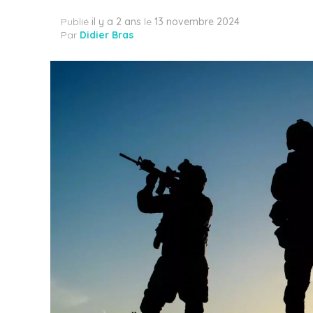
Publié
il y a 2 ans
le
13 novembre 2024
Par
Didier Bras