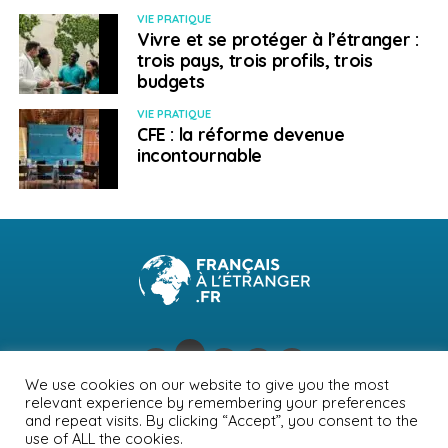
États
membres de l’UE
, ce qui engendrent certaines
VIE PRATIQUE
Vivre et se protéger à l’étranger :
confrontations.
Des négociateurs de la Commission
trois pays, trois profils, trois
européenne se sont rendus deux fois au Brésil, en
budgets
septembre et octobre 2024, pour avancer sur les
points qui freinent les négociations. Une troisième
VIE PRATIQUE
CFE : la réforme devenue
entrevue est prévue à la fin du mois de novembre 2024,
incontournable
mais l’hypothèse annoncée à plusieurs reprises d’une
signature symbolique de cet accord de libre-échange
le lundi 18 ou le mardi 19 novembre 2024, à l’occasion
du sommet du G20 organisé au Brésil semble peu
probable.
SUJETS ASSOCIÉS:
FEATURED
MERCOSUR
UNION EUROPÉENNE
A SUIVRE
La Marketplace Business France : la plateforme
We use cookies on our website to give you the most
de soutien au commerce international
relevant experience by remembering your preferences
NEWSLETTER
PUBLICITÉ
CONTACTS
MENTIONS LÉGALES
and repeat visits. By clicking “Accept”, you consent to the
NE RATEZ PAS
use of ALL the cookies.
POLITIQUE DE CONFIDENTIALITÉ