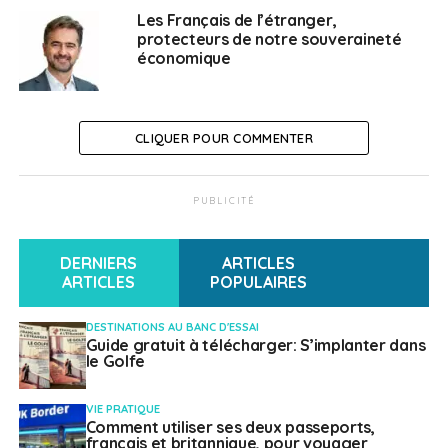
Négociations commerciales : représenter les
Les Français de l’étranger,
protecteurs de notre souveraineté
intérêts des membres dans les négociations
économique
commerciales internationales, notamment avec
d’autres blocs économiques comme l’Union
européenne.
CLIQUER POUR COMMENTER
Union européenne et
Mercosur
PUBLICITÉ
En juin 2019, après plus de 20 ans de négociation,
DERNIERS
ARTICLES
ARTICLES
POPULAIRES
l’Union européenne et le
Mercosur
ont signé un
accord
de libre-échange
, qui fait partie d’un accord
DESTINATIONS AU BANC D'ESSAI
d’association plus large, prévoyant un dialogue
Guide gratuit à télécharger: S’implanter dans
politique et la coopération entre les deux régions, et qui
le Golfe
a pour objectif :
VIE PRATIQUE
Comment utiliser ses deux passeports,
d’encourager et accroître les relations
français et britannique, pour voyager