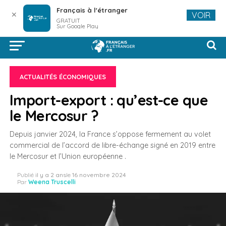
Français à l'étranger
✕
VOIR
GRATUIT
Sur Google Play
ACTUALITÉS ÉCONOMIQUES
Import-export : qu’est-ce que
le Mercosur ?
Depuis janvier 2024, la France s’oppose fermement au volet
commercial de l’accord de libre-échange signé en 2019 entre
le Mercosur et l’Union européenne .
Publié
il y a 2 ans
le
16 novembre 2024
Par
Weena Truscelli