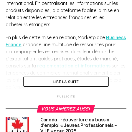
international. En centralisant les informations sur les
produits disponibles, la plateforme facilite la mise en
relation entre les entreprises françaises et les
acheteurs étrangers.
En plus de cette mise en relation, Marketplace
Business
France
propose une multitude de ressources pour
accompagner les entreprises dans leur démarche
d’exportation : guides pratiques, études de marché,
conseils sur la
réglementation et informations
sur les
tendances du commerce international viennent aider
les entreprises à naviguer dans le paysage complexe
LIRE LA SUITE
de l’export.
PUBLICITÉ
Les entreprises peuvent ainsi bénéficier d’une visibilité
mondiale accrue et d’opportunités de collaboration
VOUS AIMEREZ AUSSI
toujours plus nombreuses avec des partenaires
Canada : réouverture du bassin
étrangers.
d’emploi « Jeunes Professionnels –
V.I.E » pour 2025